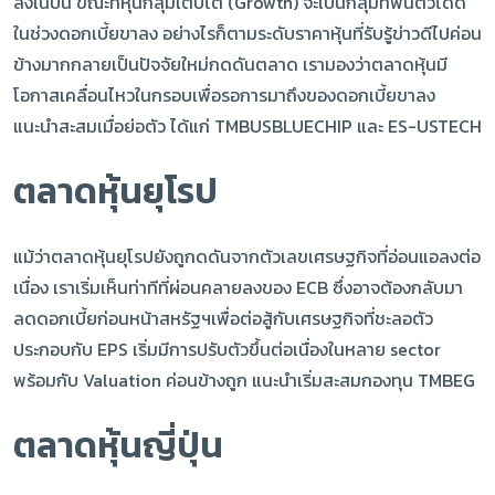
ลงในปีนี้ ขณะที่หุ้นกลุ่มเติบโต (Growth) จะเป็นกลุ่มที่ฟื้นตัวได้ดี
ในช่วงดอกเบี้ยขาลง อย่างไรก็ตามระดับราคาหุ้นที่รับรู้ข่าวดีไปค่อน
ข้างมากกลายเป็นปัจจัยใหม่กดดันตลาด เรามองว่าตลาดหุ้นมี
โอกาสเคลื่อนไหวในกรอบเพื่อรอการมาถึงของดอกเบี้ยขาลง
แนะนำสะสมเมื่อย่อตัว ได้แก่ TMBUSBLUECHIP และ ES-USTECH
ตลาดหุ้นยุโรป
แม้ว่าตลาดหุ้นยุโรปยังถูกดดันจากตัวเลขเศรษฐกิจที่อ่อนแอลงต่อ
เนื่อง เราเริ่มเห็นท่าทีที่ผ่อนคลายลงของ ECB ซึ่งอาจต้องกลับมา
ลดดอกเบี้ยก่อนหน้าสหรัฐฯเพื่อต่อสู้กับเศรษฐกิจที่ชะลอตัว
ประกอบกับ EPS เริ่มมีการปรับตัวขึ้นต่อเนื่องในหลาย sector
พร้อมกับ Valuation ค่อนข้างถูก แนะนำเริ่มสะสมกองทุน TMBEG
ตลาดหุ้นญี่ปุ่น