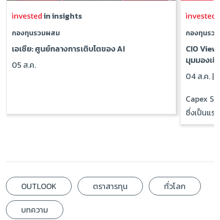
in insights
i
กองทุนรวมผสม
กองทุนรว
เอเชีย: ศูนย์กลางการเติบโตของ AI
CIO View
มุมมองเชิ
05 ส.ค.
04 ส.ค. |
R
Capex Sup
ซึ่งเป็นแรง
OUTLOOK
ตราสารทุน
ทั่วโลก
บทความ