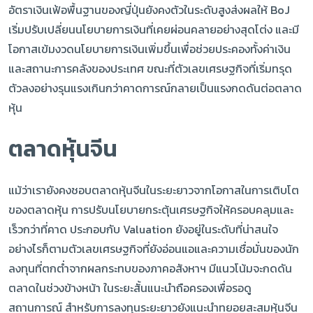
อัตราเงินเฟ้อพื้นฐานของญี่ปุ่นยังคงตัวในระดับสูงส่งผลให้ BoJ
เริ่มปรับเปลี่ยนนโยบายการเงินที่เคยผ่อนคลายอย่างสุดโต่ง และมี
โอกาสเข้มงวดนโยบายการเงินเพิ่มขึ้นเพื่อช่วยประคองทั้งค่าเงิน
และสถานะการคลังของประเทศ ขณะที่ตัวเลขเศรษฐกิจที่เริ่มทรุด
ตัวลงอย่างรุนแรงเกินกว่าคาดการณ์กลายเป็นแรงกดดันต่อตลาด
หุ้น
ตลาดหุ้นจีน
แม้ว่าเรายังคงชอบตลาดหุ้นจีนในระยะยาวจากโอกาสในการเติบโต
ของตลาดหุ้น การปรับนโยบายกระตุ้นเศรษฐกิจให้ครอบคลุมและ
เร็วกว่าที่คาด ประกอบกับ Valuation ยังอยู่ในระดับที่น่าสนใจ
อย่างไรก็ตามตัวเลขเศรษฐกิจที่ยังอ่อนแอและความเชื่อมั่นของนัก
ลงทุนที่ตกต่ำจากผลกระทบของภาคอสังหาฯ มีแนวโน้มจะกดดัน
ตลาดในช่วงข้างหน้า ในระยะสั้นแนะนำถือครองเพื่อรอดู
สถานการณ์ สำหรับการลงทุนระยะยาวยังแนะนำทยอยสะสมหุ้นจีน