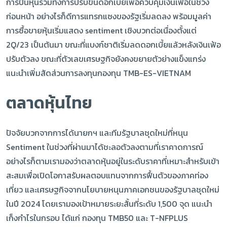
การปั่นหุ้นรวมทั้งการปรับขึ้นดอกเบี้ยเพื่อควบคุมเงินเฟ้อในช่วง
ก่อนหน้า อย่างไรก็ดีการแทรกแซงของรัฐเริ่มลดลง พร้อมมูลค่า
การซื้อขายหุ้นเริ่มแสดง sentiment เชิงบวกต่อเนื่องตั้งแต่
2Q/23 เป็นต้นมา ขณะที่แบงก์ชาติเริ่มลดดอกเบี้ยแล้วหลังเงินเฟ้อ
ปรับตัวลง ขณะที่ตัวเลขเศรษฐกิจยังคงขยายตัวย่างแข็งแกร่ง
แนะนำเพิ่มสัดส่วนการลงทุนกองทุน TMB-ES-VIETNAM
ตลาดหุ้นไทย
ปัจจัยบวกจากการได้นายกฯ และทีมรัฐบาลชุดใหม่ที่หนุน
Sentiment ในช่วงที่ผ่านมาได้ชะลอตัวลงตามที่เราคาดการณ์
อย่างไรก็ตามเรามองว่าตลาดหุ้นอยู่ในระดับราคาที่เหมาะสำหรับเข้า
สะสมเพื่อเปิดโอกาสรับผลตอบแทนจากการฟื้นตัวของภาคท่อง
เที่ยว และเศรษฐกิจจากนโยบายหนุนภาคเอกชนของรัฐบาลชุดใหม่
ในปี 2024 โดยเรามองเป้าหมายระยะสั้นที่ระดับ 1,500 จุด แนะนำ
เก็งกำไรในกรอบ ได้แก่ กองทุน TMB50 และ T-NFPLUS