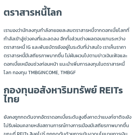
ตราสารหนี้โลก
เรามองว่านักลงทุนกำลังทยอยสะสมตราสารหนี้จากดอกเบี้ยโลกที่
กำลังเข้าสู่ช่วงคงที่และลดลง อีกทั้งส่วนต่างผลตอบแทนระหว่าง
ตราสารหนี้ IG และพันธบัตรยังอยู่ในระดับที่น่าสนใจ เราเห็นราคา
ตราสารหนี้มีเสถียรภาพมากขึ้น ไม่ผันผวนไปตามข่าวเงินเฟ้อและ
ดอกเบี้ยเหมือนช่วงก่อนหน้า แนะนำเพิ่มการลงทุนในตราสารหนี้
โลก กองทุน TMBGINCOME, TMBGF
กองทุนอสังหาริมทรัพย์ REITs
ไทย
ยังคงถูกกดดันจากอัตราดอกเบี้ยระดับสูงซึ่งคาดว่าแบงก์ชาติจะยัง
ไม่รีบผ่อนคลายหลังสถานการณ์ทางการเมืองมีเสถียรภาพมากขึ้น
ขณะที่ REITs สิงคโปร์ ถูกกดดันด้วยการเข้มงวดนโยบายการเงิน