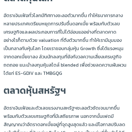
อัตราเงินเฟ้อทั่วโลกมีทิศทางชะลอตัวมากขึ้น ทำให้ธนาคารกลาง
หลายประเทศเตรียมหยุดการปรับขึ้นดอกเบี้ย พร้อมกับตัวเลข
เศรษฐกิจและผลประกอบการที่ไม่ได้อ่อนแออย่างที่ตลาดคาด
อย่างไรก็ตามด้วย valuation ที่ตึงตัวมากขึ้น ทำให้เรามีมุมมอง
เป็นกลางกับหุ้นโลก โดยเราชอบกลุ่มหุ้น Growth ซึ่งได้แรงหนุน
จากดอกเบี้ยขาลง ส่วนนักลงทุนที่ยังกังวลความเสี่ยงเศรษฐกิจ
ถดถอย แนะนำลงทุนหุ้นสไตล์ blended เพื่อช่วยลดความผันผวน
ได้แก่ ES-GDIV และ TMBGQG
ตลาดหุ้นสหรัฐฯ
อัตราเงินเฟ้อและตัวเลขแรงงานสหรัฐฯชะลอตัวชัดเจนมากขึ้น
พร้อมกับตัวเลขเศรษฐกิจที่มีเสถียรภาพ นอกจากนั้นเฟดมี
สัญญาณว่าอัตราดอกเบี้ยอยู่ที่จุดสูงสุดแล้ว และมีโอกาสปรับลด