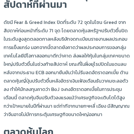
สัปดาห์ที่ผ่านมา
ดัชนี Fear & Greed Index ปิดที่ระดับ 72 จุดในโซน Greed จาก
สัปดาห์ก่อนหน้าที่ระดับ 71 จุด โดยตลาดหุ้นสหรัฐฯปรับตัวขึ้นปิด
ในระดับสูงสุดตลอดกาลหลังบริษัทจดทะเบียนรายงานผลประกอบ
การแข็งแกร่ง นอกจากนี้ตลาดยังคาดว่าผลประกอบการของกลุ่ม
เทคโนโลยีมีโอกาสออกมาดีกว่าคาด ส่งผลให้หุ้นในกลุ่มเทคฯขนาด
ใหญ่ปรับตัวขึ้นในช่วงท้ายสัปดาห์ ขณะที่ในฝั่งยุโรปปิดในแดนลบ
หลังจากประธาน ECB ออกมายืนยันว่าไม่รีบลดอัตราดอกเบี้ย ด้าน
ตลาดหุ้นญี่ปุ่นปรับตัวขึ้นหลังอัตราเงินเฟ้อเดือนธันวาคมชะลอตัว
ลง ทำให้นักลงทุนคาดว่า BoJ จะคงอัตราดอกเบี้ยในการประชุม
เดือนนี้ ตลาดหุ้นจีนปรับตัวลงแรงแม้ว่าเศรษฐกิจจะเติบโตได้สูง
กว่าเป้าหมายในปีที่ผ่านมา แต่ท่าทีจากนายกฯหลี่ เฉียง มีสัญญาณ
ว่าจีนอาจไม่มีการกระตุ้นเศรษฐกิจขนาดใหญ่ออกมา
ตลาดหุ้นโลก