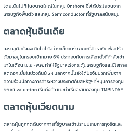
โดยเน้นไปที่หุ้นขนาดใหญ่ในกลุ่ม Onshore ซึ่งได้ประโยชน์จาก
เศรษฐกิจฟื้นตัว และกลุ่ม Semiconductor ที่รัฐบาลสนับสนุน
ตลาดหุ้นอินเดีย
เศรษฐกิจยังคงเติบโตได้อย่างแข็งแกร่ง ขณะที่อัตราเงินเฟ้อปรับ
ตัวมาอยู่ในกรอบเป้าหมาย 6% ประกอบกับการเลือกตั้งที่กำลังเข้า
มาในเดือน เม.ย.-พ.ค. ทำให้รัฐบาลเร่งกระตุ้นเศรษฐกิจและมีโอกาส
ลดดอกเบี้ยในช่วงต้นปี 24 นอกจากนั้นยังได้ปัจจัยบวกเพิ่มจาก
ความร่วมมือทางการค้าระหว่างประเทศกับสหรัฐฯที่หนุนการลงทุน
ขณะที่ valuation เริ่มตึงตัว แนะนำเริ่มสะสมกองทุน TMBINDAE
ตลาดหุ้นเวียดนาม
ตลาดหุ้นถูกกดดันจากการที่รัฐบาลเข้าปราบปรามการทุจริตและ