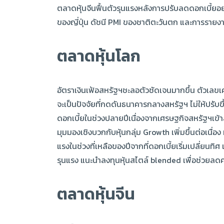
ตลาดหุ้นจีนฟื้นตัวรุนแรงหลังการปรับลดดอกเบี้ยอ
ของญี่ปุ่น ดัชนี PMI ของชาติตะวันตก และการรายง
ตลาดหุ้นโลก
อัตราเงินเฟ้อสหรัฐฯชะลอตัวชัดเจนมากขึ้น ตัวเลขเศ
จะเป็นปัจจัยที่กดดันธนาคารกลางสหรัฐฯ ไม่ให้ปรับข
ดอกเบี้ยในช่วงปลายปีเนื่องจากเศรษฐกิจสหรัฐฯเข้าสู
มุมมองเชิงบวกกับหุ้นกลุ่ม Growth เพิ่มขึ้นต่อเนื่
แรงในช่วงที่เหลือของปีจากที่ดอกเบี้ยเริ่มเปลี่
รุนแรง แนะนำลงทุนหุ้นสไตล์ blended เพื่อช่วยลด
ตลาดหุ้นจีน