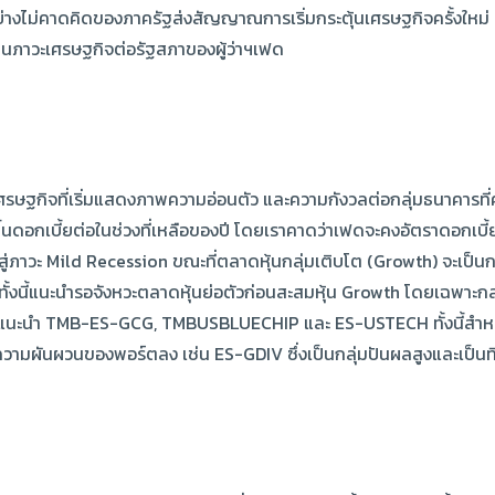
ย่างไม่คาดคิดของภาครัฐส่งสัญญาณการเริ่มกระตุ้นเศรษฐกิจครั้งใหม่ 
านภาวะเศรษฐกิจต่อรัฐสภาของผู้ว่าฯเฟด
รษฐกิจที่เริ่มแสดงภาพความอ่อนตัว และความกังวลต่อกลุ่มธนาคารที่คาด
ึ้นดอกเบี้ยต่อในช่วงที่เหลือของปี โดยเราคาดว่าเฟดจะคงอัตราดอกเบี
่ภาวะ Mild Recession ขณะที่ตลาดหุ้นกลุ่มเติบโต (Growth) จะเป็นกลุ่มท
อง ทั้งนี้แนะนำรอจังหวะตลาดหุ้นย่อตัวก่อนสะสมหุ้น Growth โดยเฉพาะกล
ยนทิศ แนะนำ TMB-ES-GCG, TMBUSBLUECHIP และ ES-USTECH ทั้งนี้สำห
ความผันผวนของพอร์ตลง เช่น ES-GDIV ซึ่งเป็นกลุ่มปันผลสูงและเป็นท