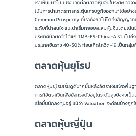
เราเห็นแนวโน้มเชิงบวกต่อตลาดหุ้นจีนในระยะยาวจาก
โน้มการนำมาตรการกระตุ้นเศรษฐกิจออกมาใช้อย่างรว
Common Prosperity ที่เรากังกลไม่ได้ส่งสัญญาณก้า
ระดับที่น่าสนใจ แนะนำเริ่มทยอยสะสมหุ้นจีนโดยเน้
ประเทศน้อยกว่าได้แก่ TMB-ES-China-A รวมไปถึงก
ประเทศจีนราว 40-50% ก่อนเกิดโควิด-19 เป็นกลุ่มที
ตลาดหุ้นยุโรป
ตลาดหุ้นยุโรปเริ่มดูดีมากขึ้นหลังอัตราเงินเฟ้อพื
การที่อัตราเงินเฟ้อยังทรงตัวอยู่ในระดับสูงยังคง
เชื่อมั่นนักลงทุนอยู่ แม้ว่า Valuation จะค่อนข้างถ
ตลาดหุ้นญี่ปุ่น