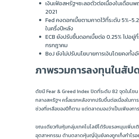
เงินเฟ้อสหรัฐฯชะลอตัวต่อเนื่องในเดือนพฤษ
2021
Fed คงดอกเบี้ยตามคาดไว้ที่ระดับ 5%-5.2
ในครึ่งปีหลัง
ECB ยังปรับขึ้นดอกเบี้ยต่อ 0.25% ไปอยู่ท
กรกฎาคม
BoJ ยังไม่ปรับนโยบายการเงินโดยคงทั้งอั
ภาพรวมการลงทุนในสัปดา
ดัชนี Fear & Greed Index ปิดที่ระดับ 82 จุดในโซ
กลางสหรัฐฯ ครั้งแรกหลังจากปรับขึ้นต่อเนื่องในกา
ช่วงที่เหลือของปีก็ตาม แต่ตลาดมองว่าเป็นเพียง
ขณะเดียวกันหุ้นกลุ่มเทคโนโลยีได้รับแรงหนุนเพิ่มเ
อุตสาหกรรม ด้านตลาดหุ้นญี่ปุ่นยังคงถูกเก็งกำไรอย่