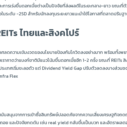
การเร่งขึ้นดอกเบี้ยต่างเป็นปัจจัยที่ส่งผลดีในระยะกลาง-ยาว ขณะที่ต
่าสนใจในระดับ -2SD สำหรับนักลงทุนระยะยาวแนะนำใช้โอกาสที่ตลาดปร
REITs ไทยและสิงคโปร์
ประเทศลดความเข้มงวดของนโยบายป้องกันโควิดลงอย่างมาก พร้อมทั้งพยา
เราคาดว่าแบงก์ชาติมีแนวโน้มขึ้นดอกเบี้ยอีก 1-2 ครั้ง ขณะที่ REITs
งสองประเทศเริ่มชะลอตัว แต่ Dividend Yield Gap ปรับตัวลดลงบางส่วนชด
nfra Flex
สนับสนุนจากการเข้าซื้อสินทรัพย์ปลอดภัยจากความเสี่ยงเศรษฐกิจถดถอ
และปัจจัยกดดัน เช่น real yield กลับขึ้นเป็นบวก และอัตราผลตอบ