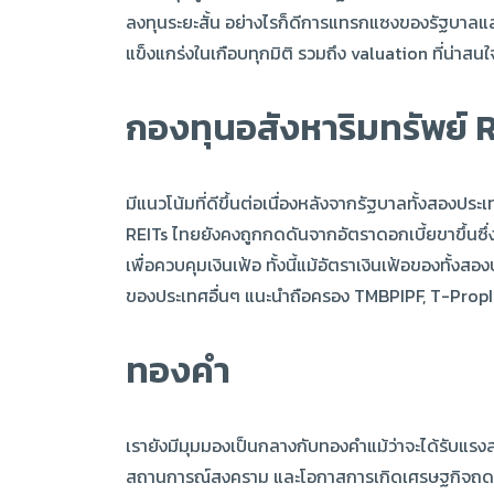
ลงทุนระยะสั้น อย่างไรก็ดีการแทรกแซงของรัฐบาลและ
แข็งแกร่งในเกือบทุกมิติ รวมถึง valuation ที่น
กองทุนอสังหาริมทรัพย์ 
มีแนวโน้มที่ดีขึ้นต่อเนื่องหลังจากรัฐบาลทั้งสอง
REITs ไทยยังคงถูกกดดันจากอัตราดอกเบี้ยขาขึ้นซึ่ง
เพื่อควบคุมเงินเฟ้อ ทั้งนี้แม้อัตราเงินเฟ้อของทั้
ของประเทศอื่นๆ แนะนำถือครอง TMBPIPF, T-PropI
ทองคำ
เรายังมีมุมมองเป็นกลางกับทองคำแม้ว่าจะได้รับแรง
สถานการณ์สงคราม และโอกาสการเกิดเศรษฐกิจถดถอย 