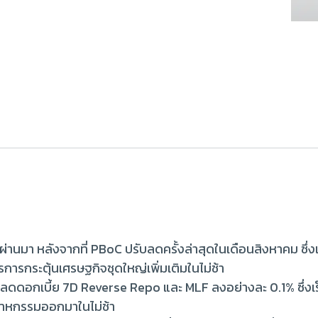
ผ่านมา หลังจากที่ PBoC ปรับลดครั้งล่าสุดในเดือนสิงหาคม ซึ่งเป
รกระตุ้นเศรษฐกิจชุดใหญ่เพิ่มเติมในไม่ช้า
บลดดอกเบี้ย 7D Reverse Repo และ MLF ลงอย่างละ 0.1% ซึ่งเร็ว
สาหกรรมออกมาในไม่ช้า