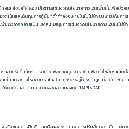
่ปี 1981 ส่งผลให้ BoJ มีโอกาสเข้มงวดนโยบายการเงินเพิ่มขึ้นเพื่อช่
องญี่ปุ่นและต้นทุนการกู้ยืมที่ต่ำกำลังจะหายไปในไม่ช้า ประกอบกับการ
่มฟื้นตัวอาจกลายเป็นแรงสนับสนุนการเข้มงวดนโยบายการเงินในไม่ช้า 
กลางรีบขึ้นอัตราดอกเบี้ยเพื่อควบคุมอัตราเงินเฟ้อ ทำให้อัตราเงินเฟ้
เช่นกัน อย่างไรก็ตาม valuation ยังคงอยู่ในระดับสูงเมื่อเทียบกับตล
ทำให้ค่าเงินอ่อนตัว แนะนำคงสัดส่วนกองทุน TMBINDAE
ทุจริตและการปั่นหุ้นรวมทั้งผลกระทบจากการปรับขึ้นดอกเบี้ยนโยบาย