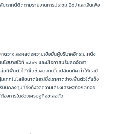
สัปดาห์นี้ติดตามรายงานการประชุม BoJ และเงินเฟ้อ
ว่าจะส่งผลต่อความเชื่อมั่นผู้บริโภคอีกระยะหนึ่ง
้ยนโยบายไว้ที่ 5.25% และมีโอกาสปรับลดอัตรา
ี่ฟื้นตัวได้ดีในช่วงดอกเบี้ยเปลี่ยนทิศ ทำให้เรามี
ุ่มเทคโนโลยีขนาดใหญ่ซึ่งเราคาดว่าจะฟื้นตัวได้แข็ง
รับนักลงทุนที่ยังกังวลความเสี่ยงเศรษฐกิจถดถอย
ี่ต้องการในช่วงเศรษฐกิจชะลอตัว