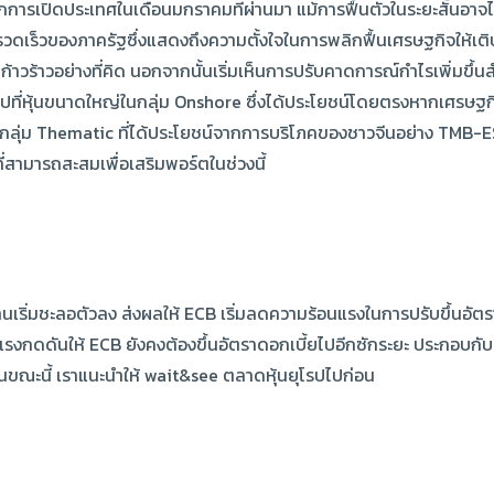
การเปิดประเทศในเดือนมกราคมที่ผ่านมา แม้การฟื้นตัวในระยะสั้นอาจไม
ดเร็วของภาครัฐซึ่งแสดงถึงความตั้งใจในการพลิกฟื้นเศรษฐกิจให้เติ
วร้าวอย่างที่คิด นอกจากนั้นเริ่มเห็นการปรับคาดการณ์กำไรเพิ่มขึ้น
นไปที่หุ้นขนาดใหญ่ในกลุ่ม Onshore ซึ่งได้ประโยชน์โดยตรงหากเศรษฐก
ลุ่ม Thematic ที่ได้ประโยชน์จากการบริโภคของชาวจีนอย่าง TMB-ES-
่สามารถสะสมเพื่อเสริมพอร์ตในช่วงนี้
้นฐานเริ่มชะลอตัวลง ส่งผลให้ ECB เริ่มลดความร้อนแรงในการปรับขึ้นอั
เป็นแรงกดดันให้ ECB ยังคงต้องขึ้นอัตราดอกเบี้ยไปอีกซักระยะ ประกอบ
ูกในขณะนี้ เราแนะนำให้ wait&see ตลาดหุ้นยุโรปไปก่อน