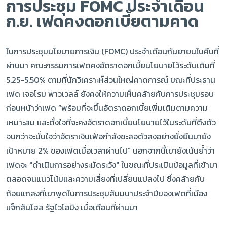
การประชุม FOMC ประจำเดือน
ก.ย. เฟดคงดอกเบี้ยตามคาด
ในการประชุมนโยบายการเงิน (FOMC) ประจำเดือนกันยายนในคืนที่
ผ่านมา คณะกรรมการเฟดคงอัตราดอกเบี้ยนโยบายไว้ระดับเดิมที่
5.25-5.50% ตามที่นักวิเคราะห์ส่วนใหญ่คาดการณ์ ขณะที่ประธาน
เฟด เจอโรม พาวเวลล์ ยังคงให้ความเห็นคล้ายกับการประชุมรอบ
ก่อนหน้าว่าเฟด “พร้อมที่จะขึ้นอัตราดอกเบี้ยเพิ่มเติมตามความ
เหมาะสม และตั้งใจที่จะคงอัตราดอกเบี้ยนโยบายไว้ในระดับที่ตึงตัว
จนกว่าจะมั่นใจว่าอัตราเงินเฟ้อกำลังชะลอตัวลงอย่างยั่งยืนมายัง
เป้าหมาย 2% ของเฟดเมื่อเวลาผ่านไป” นอกจากนี้เขายังเน้นย้ำว่า
เฟดจะ "ดำเนินการอย่างระมัดระวัง" ในขณะที่ประเมินข้อมูลที่เข้ามา
ตลอดจนแนวโน้มและความเสี่ยงที่เปลี่ยนแปลงไป ซึ่งคล้ายกับ
ถ้อยแถลงที่เขาพูดในการประชุมสัมมนาประจำปีของเฟดที่เมือง
แจ็กสันโฮล รัฐไวโอมิง เมื่อเดือนที่ผ่านมา