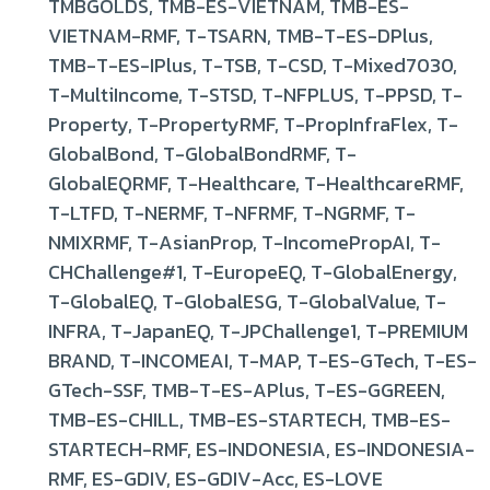
TMBGOLDS, TMB-ES-VIETNAM, TMB-ES-
VIETNAM-RMF, T-TSARN, TMB-T-ES-DPlus,
TMB-T-ES-IPlus, T-TSB, T-CSD, T-Mixed7030,
T-MultiIncome, T-STSD, T-NFPLUS, T-PPSD, T-
Property, T-PropertyRMF, T-PropInfraFlex, T-
GlobalBond, T-GlobalBondRMF, T-
GlobalEQRMF, T-Healthcare, T-HealthcareRMF,
T-LTFD, T-NERMF, T-NFRMF, T-NGRMF, T-
NMIXRMF, T-AsianProp, T-IncomePropAI, T-
CHChallenge#1, T-EuropeEQ, T-GlobalEnergy,
T-GlobalEQ, T-GlobalESG, T-GlobalValue, T-
INFRA, T-JapanEQ, T-JPChallenge1, T-PREMIUM
BRAND, T-INCOMEAI, T-MAP, T-ES-GTech, T-ES-
GTech-SSF, TMB-T-ES-APlus, T-ES-GGREEN,
TMB-ES-CHILL, TMB-ES-STARTECH, TMB-ES-
STARTECH-RMF, ES-INDONESIA, ES-INDONESIA-
RMF, ES-GDIV, ES-GDIV-Acc, ES-LOVE