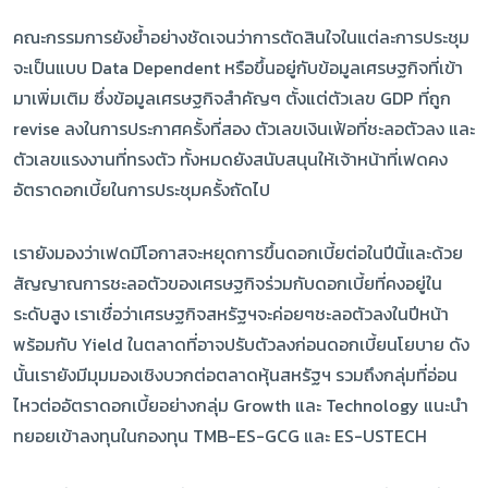
คณะกรรมการยังย้ำอย่างชัดเจนว่าการตัดสินใจในแต่ละการประชุม
จะเป็นแบบ Data Dependent หรือขึ้นอยู่กับข้อมูลเศรษฐกิจที่เข้า
มาเพิ่มเติม ซึ่งข้อมูลเศรษฐกิจสำคัญๆ ตั้งแต่ตัวเลข GDP ที่ถูก
revise ลงในการประกาศครั้งที่สอง ตัวเลขเงินเฟ้อที่ชะลอตัวลง และ
ตัวเลขแรงงานที่ทรงตัว ทั้งหมดยังสนับสนุนให้เจ้าหน้าที่เฟดคง
อัตราดอกเบี้ยในการประชุมครั้งถัดไป
เรายังมองว่าเฟดมีโอกาสจะหยุดการขึ้นดอกเบี้ยต่อในปีนี้และด้วย
สัญญาณการชะลอตัวของเศรษฐกิจร่วมกับดอกเบี้ยที่คงอยู่ใน
ระดับสูง เราเชื่อว่าเศรษฐกิจสหรัฐฯจะค่อยๆชะลอตัวลงในปีหน้า
พร้อมกับ Yield ในตลาดที่อาจปรับตัวลงก่อนดอกเบี้ยนโยบาย ดัง
นั้นเรายังมีมุมมองเชิงบวกต่อตลาดหุ้นสหรัฐฯ รวมถึงกลุ่มที่อ่อน
ไหวต่ออัตราดอกเบี้ยอย่างกลุ่ม Growth และ Technology แนะนำ
ทยอยเข้าลงทุนในกองทุน TMB-ES-GCG และ ES-USTECH