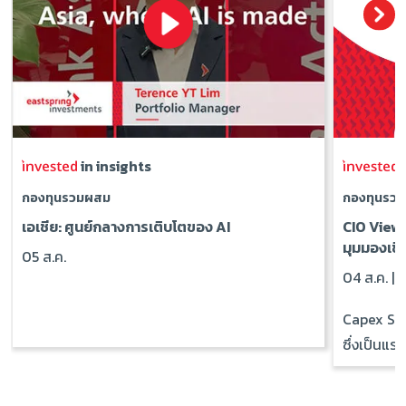
in insights
i
กองทุนรวมผสม
กองทุนรว
เอเชีย: ศูนย์กลางการเติบโตของ AI
CIO View
มุมมองเชิ
05 ส.ค.
04 ส.ค. |
R
Capex Sup
ซึ่งเป็นแรง