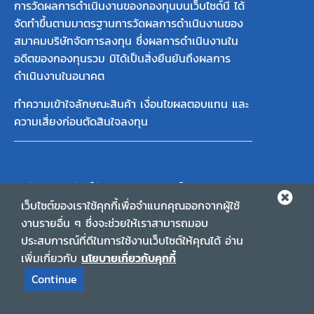
การวัดผลการดำเนินงานของกองทุนบนเว็บไซต์นี้ ได้
จัดทำขึ้นตามมาตรฐานการวัดผลการดำเนินงานของ
สมาคมบริษัทจัดการลงทุน ซึ่งผลการดำเนินงานใน
อดีตของกองทุนรวม มิได้เป็นสิ่งยืนยันถึงผลการ
ดำเนินงานในอนาคต
ทำความเข้าใจลักษณะสินค้า เงื่อนไขผลตอบแทน และ
ความเสี่ยงก่อนตัดสินใจลงทุน
บริษัท หลักทรัพย์จัดการกองทุน อีสท์สปริง
(ประเทศไทย) จำกัด,ชั้น 9 อาคาร มิตรทาวน์ ออฟฟิศ
เว็บไซต์ของเราใช้คุกกี้เพื่อจำแนกคุณออกจากผู้ใช้
ทาวเวอร์,944 ถนนพระราม 4 แขวงวังใหม่ เขต
งานรายอื่น ๆ ซึ่งจะช่วยให้เราสามารถมอบ
ปทุมวัน กรุงเทพมหานคร 10330,เลขประจำตัวผู้เสีย
ประสบการณ์ที่ดีในการใช้งานเว็บไซต์ให้คุณได้ อ่าน
ภาษีอากร 0105565112264
เพิ่มเกี่ยวกับ
นโยบายเกี่ยวกับคุกกี้
eastspring.co.th