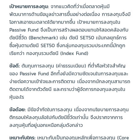
เป้าหมายการลงทุน:
จากแนวคิดที่ว่าเมื่อตลาดหุ้นมี
พัฒนาการด้านข้อมูลข่าวสารขึ้นอย่างต่อเนื่อง การลงทุนจึงมี
โอกาสเอาชนะตลาดได้ยากมากขึ้น เป้าหมายการลงทุนใน
Passive Fund จึงเป็นการสร้างผลตอบแทนให้สอดคล้องกับ
ดัชนีชี้วัด (Benchmark) เช่น ดัชนี SET50 เน้นกลยุทธ์การ
ซื้อหุ้นตามดัชนี SET50 ซึ่งกลุ่มกองทุนรวมประเภทนี้มักถูก
เรียกว่า กองทุนรวมดัชนี (Index Fund)
ข้อดี:
ต้นทุนการลงทุน (ค่าธรรมเนียม) ที่ต่ำคือหัวใจสำคัญ
ของ Passive Fund อีกทั้งยังมีความชัดเจนในการลงทุนและ
ง่ายต่อความเข้าใจและการติดตาม เนื่องจากนักลงทุนสามารถ
ติดตามได้จากตัวดัชนี และทราบว่าผู้จัดการกองทุนลงทุนใน
หุ้นอะไร
ข้อด้อย:
มีข้อจำกัดในการลงทุน เนื่องจากนโยบายการลงทุน
ตีกรอบให้ลงทุนล้อไปกับดัชนีชี้วัดเท่านั้น จึงปราศจากการ
ลงทุนหุ้นที่อยู่นอกเหนือกลุ่มดังกล่าว
เหมาะกับใคร:
เหมาะกับเป็นกองทุนหลักเพื่อการลงทุน (Core