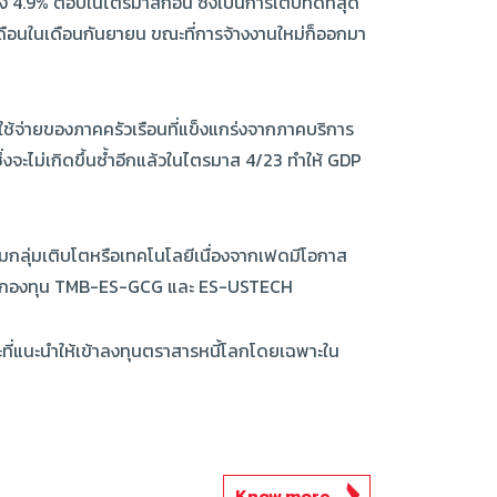
% ต่อปีในไตรมาสก่อน ซึ่งเป็นการเติบที่ดีที่สุด
 4 เดือนในเดือนกันยายน ขณะที่การจ้างงานใหม่ก็ออกมา
รใช้จ่ายของภาคครัวเรือนที่แข็งแกร่งจากภาคบริการ
ะไม่เกิดขึ้นซ้ำอีกแล้วในไตรมาส 4/23 ทำให้ GDP
่มกลุ่มเติบโตหรือเทคโนโลยีเนื่องจากเฟดมีโอกาส
งทุนในกองทุน TMB-ES-GCG และ ES-USTECH
วะที่แนะนำให้เข้าลงทุนตราสารหนี้โลกโดยเฉพาะใน
Know more