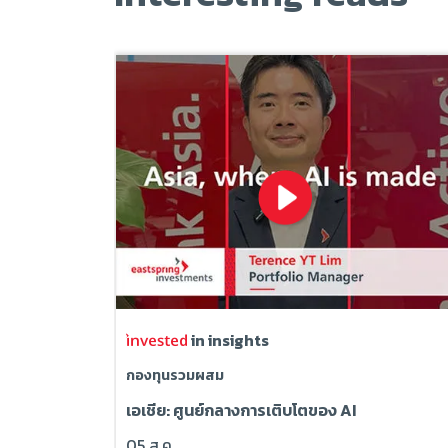
in insights
กองทุนรวมผสม
เอเชีย: ศูนย์กลางการเติบโตของ AI
05 ส.ค.