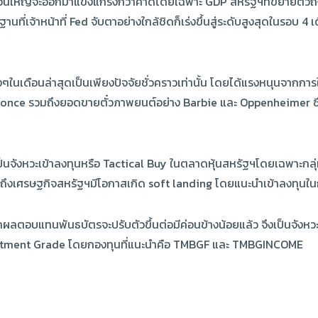
ใหญ่จะออกมาแข็งแกร่งกว่าคาดโดยเฉพาะ GDP สหรัฐฯที่ขยายตัวถึง 4.9
านที่เจ้าหน้าที่ Fed จับตาอย่างใกล้ชิดก็เร่งขึ้นสู่ระดับสูงสุดในรอบ
ๆในเดือนล่าสุดเป็นเพียงปัจจัยชั่วคราวเท่านั้น โดยได้แรงหนุนจากกา
nce รวมถึงยอดขายตั๋วภาพยนต์อย่าง Barbie และ Oppenheimer ซึ่งจ
เป็นจังหวะเข้าลงทุนหรือ Tactical Buy ในตลาดหุ้นสหรัฐฯโดยเฉพาะกลุ
ล้ว รวมถึงเศรษฐกิจสหรัฐฯมีโอกาสเกิด soft landing โดยแนะนำเข้าล
ราผลตอบแทนพันธบัตรจะปรับตัวขึ้นต่อมีค่อนข้างน้อยแล้ว จึงเป็นจังห
Investment Grade โดยกองทุนที่แนะนำคือ TMBGF และ TMBGINCOME