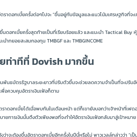
ราดอกเบี้ยครั้งต่อๆไปจะ “ขึ้นอยู่กับข้อมูลและแนวโน้มเศรษฐกิจที่จะเข
ึ้นดอกเบี้ยครั้งสุดท้ายเป็นที่เรียบร้อยแล้ว และแนะนำ Tactical Buy
คงแนะนำทยอยสะสมกองทุน TMBGF และ TMBGINCOME
่าทีที่ Dovish มากขึ้น
ัตรรัฐบาลระยะยาวที่ปรับตัวขึ้นจะช่วยลดความจำเป็นที่จะปรับอัตรา
้งเพื่อควบคุมอัตราเงินเฟ้อก็ตาม
ราดอกเบี้ยได้เมื่อพบกันในเดือนหน้า แต่ก็เขายังบอกว่าเจ้าหน้าที่เฟด
โยบายการเงินนั้นตึงตัวเพียงพอที่จะทำให้อัตราเงินเฟ้อกลับมาสู่เป้าหม
จะต้องขึ้นอัตราดอกเบี้ยอีกครั้งในปีนี้หรือไม่ พาวเวลล์กล่าวว่า “เป็น