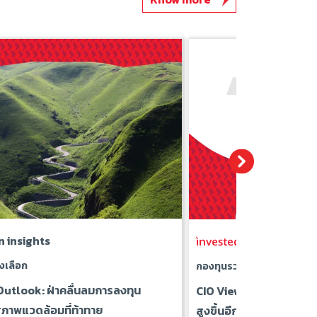
n insights
in insights
งเลือก
กองทุนรวมผสม
utlook: ฝ่าคลื่นลมการลงทุน
CIO Views: ความเสี่ยงด้
ภาพแวดล้อมที่ท้าทาย
สูงขึ้นอีกครั้ง