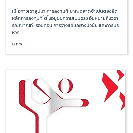
เมื ่อกาวเขาสูปมา การลงทุนที ่ชาญฉลาดจำเปนตองยึด
หลักการลงทุนที ่ตั ้งอยูบนความเปนจรง อันหมายถึงวจา
รณญาณที ่ รอบคอบ การวางแผนอยางมีวนัย และการบร
หาร ...
13 ก.พ.