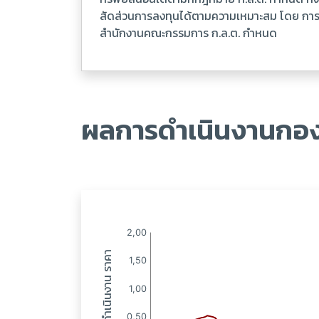
สัดส่วนการลงทุนได้ตามความเหมาะสม โดย การล
สำนักงานคณะกรรมการ ก.ล.ต. กำหนด
ผลการดำเนินงานกอง
:
: