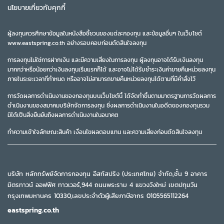
นโยบายเกี่ยวกับคุกกี้
ผู้ลงทุนควรศึกษาข้อมูลในหนังสือชี้ชวนของแต่ละกองทุน และข้อมูลอื่นๆ ในเว็บไซต์
www.eastspring.co.th อย่างรอบคอบก่อนตัดสินใจลงทุน
การลงทุนไม่ใช่การฝากเงิน และมีความเสี่ยงในการลงทุน ผู้ลงทุนอาจได้รับเงินลงทุน
มากกว่าหรือน้อยกว่าเงินลงทุนเริ่มแรกก็ได้ และอาจไม่ได้รับชำระเงินค่าขายคืนหน่วยลงทุน
ภายในระยะเวลาที่กำหนด หรืออาจไม่สามารถขายคืนหน่วยลงทุนได้ตามที่มีคำสั่งไว้
การวัดผลการดำเนินงานของกองทุนบนเว็บไซต์นี้ ได้จัดทำขึ้นตามมาตรฐานการวัดผลการ
ดำเนินงานของสมาคมบริษัทจัดการลงทุน ซึ่งผลการดำเนินงานในอดีตของกองทุนรวม
มิได้เป็นสิ่งยืนยันถึงผลการดำเนินงานในอนาคต
ทำความเข้าใจลักษณะสินค้า เงื่อนไขผลตอบแทน และความเสี่ยงก่อนตัดสินใจลงทุน
บริษัท หลักทรัพย์จัดการกองทุน อีสท์สปริง (ประเทศไทย) จำกัด,ชั้น 9 อาคาร
มิตรทาวน์ ออฟฟิศ ทาวเวอร์,944 ถนนพระราม 4 แขวงวังใหม่ เขตปทุมวัน
กรุงเทพมหานคร 10330,เลขประจำตัวผู้เสียภาษีอากร 0105565112264
eastspring.co.th