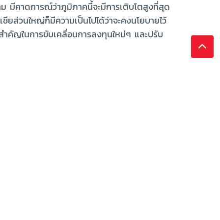
คาดการณ์ว่าภูมิภาคนี้จะมีการเติบโตสูงที่สุด
ชียส่วนใหญ่ก็มีความเป็นไปได้ว่าจะคงนโยบายไว้
ที่สำคัญในการขับเคลื่อนการลงทุนใหม่ๆ และปรับ
 นับตั้งแต่อีคอมเมิร์ซ ภาคธนาคาร การศึกษา
กระดับประสิทธิภาพการผลิตในประเทศต่างๆ เช่น
ือพิมพ์เขียวการเติบโตใหม่ อย่างที่อินโดนีเซีย
นินการเปลี่ยนสู่ยุคอุตสาหกรรม 4.0 เพื่อ
ะความปลอดภัยด้านเทคโนโลยีสารสนเทศ กำลังได้
ปร์ก็กำลังจัดสรรทรัพยากรเพิ่มเติมสำหรับการ