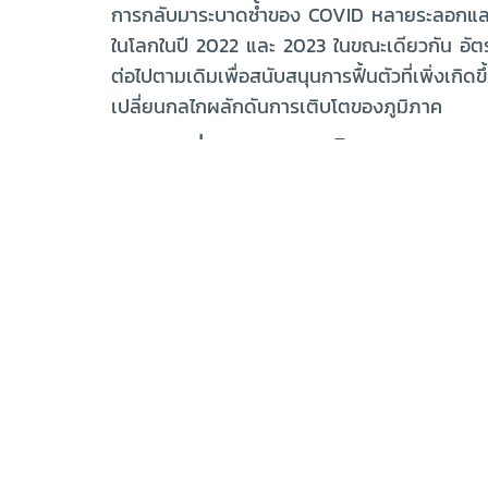
การกลับมาระบาดซ้ำของ COVID หลายระลอกและมาต
ในโลกในปี 2022 และ 2023 ในขณะเดียวกัน อัตราเ
ต่อไปตามเดิมเพื่อสนับสนุนการฟื้นตัวที่เพิ่งเก
เปลี่ยนกลไกผลักดันการเติบโตของภูมิภาค
ขับเคลื่อนสู่การเป็นเศรษฐกิ
การระบาดใหญ่ได้เผยถึงความสำคัญของเศรษฐกิจแบ
การดูแลสุขภาพ ไปจนถึงโลจิสติกส์และดาต้าเซ็น
อินเดีย ซึ่งมีผู้ใช้อินเทอร์เน็ตเพิ่มขึ้น 400 ล้านค
สำหรับการเพิ่มสัดส่วนของเศรษฐกิจดิจิทัลใน GDP
ก็ได้ประกาศแผนงานดิจิทัลของประเทศหรือ Digi
เปลี่ยนกลไกขับเคลื่อนการเติบโตจากอุตสาหกรร
รับการส่งเสริมด้วยสิทธิพิเศษทางภาษี
ในมาเลเซีย ได้มีการจัดสรรงบประมาณ 70 พันล้า