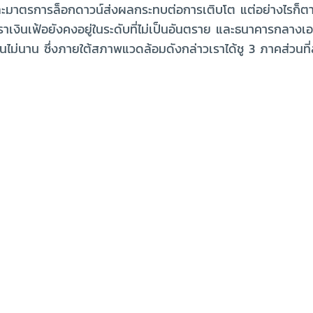
รการล็อกดาวน์ส่งผลกระทบต่อการเติบโต แต่อย่างไรก็ตาม มี
งินเฟ้อยังคงอยู่ในระดับที่ไม่เป็นอันตราย และธนาคารกลางเอเ
ิดขึ้นไม่นาน ซึ่งภายใต้สภาพแวดล้อมดังกล่าวเราได้ชู 3 ภาคส่วน
จดิจิทัล
บออนไลน์ และการเร่งใช้ช่องทางดิจิทัลในเกือบทุกเซ็กเตอร์
เตอร์ กระบวนการแปลงสู่ดิจิทัลหรือ Digitalisation ยังได้ย
นในช่วงห้าปีที่ผ่านมา
 ของประเทศเอเชียนั้น ขณะนี้กำลังมีการเปิดตัวผังโครงสร้างหร
tal Indonesia Roadmap (2021-2024) ส่วนประเทศไทยกำลังดำเ
มหนักไปสู่นวัตกรรม ทั้งนี้ การลงทุนในบล็อกเชน คลาวด์ แล
นริงกิตเพื่อการลงทุนด้านดิจิทัลภายในปี 2025 ในขณะที่สิงคโ