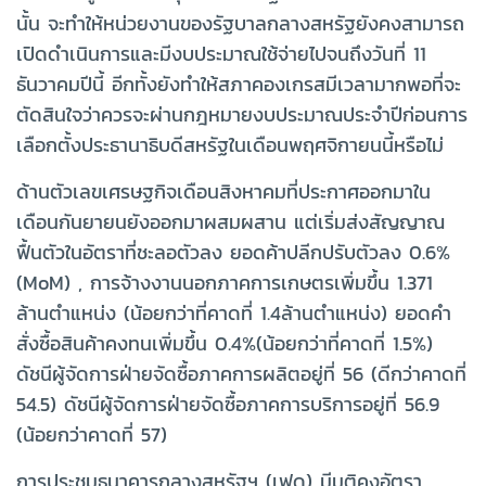
นั้น จะทำให้หน่วยงานของรัฐบาลกลางสหรัฐยังคงสามารถ
เปิดดำเนินการและมีงบประมาณใช้จ่ายไปจนถึงวันที่ 11
ธันวาคมปีนี้ อีกทั้งยังทำให้สภาคองเกรสมีเวลามากพอที่จะ
ตัดสินใจว่าควรจะผ่านกฎหมายงบประมาณประจำปีก่อนการ
เลือกตั้งประธานาธิบดีสหรัฐในเดือนพฤศจิกายนนี้หรือไม่
ด้านตัวเลขเศรษฐกิจเดือนสิงหาคมที่ประกาศออกมาใน
เดือนกันยายนยังออกมาผสมผสาน แต่เริ่มส่งสัญญาณ
ฟื้นตัวในอัตราที่ชะลอตัวลง ยอดค้าปลีกปรับตัวลง 0.6%
(MoM) , การจ้างงานนอกภาคการเกษตรเพิ่มขึ้น 1.371
ล้านตำแหน่ง (น้อยกว่าที่คาดที่ 1.4ล้านตำแหน่ง) ยอดคำ
สั่งซื้อสินค้าคงทนเพิ่มขึ้น 0.4%(น้อยกว่าที่คาดที่ 1.5%)
ดัชนีผู้จัดการฝ่ายจัดซื้อภาคการผลิตอยู่ที่ 56 (ดีกว่าคาดที่
54.5) ดัชนีผู้จัดการฝ่ายจัดซื้อภาคการบริการอยู่ที่ 56.9
(น้อยกว่าคาดที่ 57)
การประชุมธนาคารกลางสหรัฐฯ (เฟด) มีมติคงอัตรา