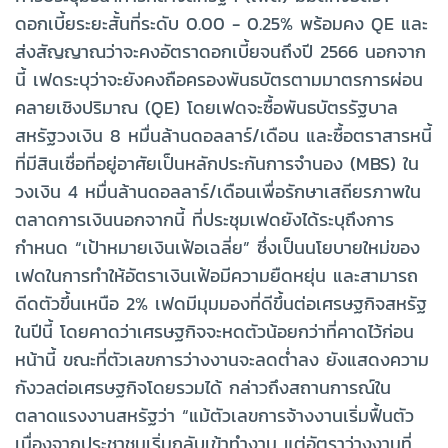
ดอกเบี้ยระยะสั้นที่ระดับ 0.00 - 0.25% พร้อมคง QE และ
ส่งสัญญาณว่าจะคงอัตราดอกเบี้ยจนถึงปี 2566 นอกจาก
นี้ เฟดระบุว่าจะยังคงถือครองพันธบัตรตามมาตรการผ่อน
คลายเชิงปริมาณ (QE) โดยเฟดจะซื้อพันธบัตรรัฐบาล
สหรัฐวงเงิน 8 หมื่นล้านดอลลาร์/เดือน และซื้อตราสารหนี้
ที่มีสินเชื่อที่อยู่อาศัยเป็นหลักประกันการจำนอง (MBS) ใน
วงเงิน 4 หมื่นล้านดอลลาร์/เดือนเพื่อรักษาเสถียรภาพใน
ตลาดการเงินนอกจากนี้ ที่ประชุมเฟดยังได้ระบุถึงการ
กำหนด “เป้าหมายเงินเฟ้อเฉลี่ย” ซึ่งเป็นนโยบายใหม่ของ
เฟดในการทำให้อัตราเงินเฟ้อมีความยืดหยุ่น และสามารถ
ดีดตัวขึ้นเหนือ 2% เฟดมีมุมมองที่ดีขึ้นต่อเศรษฐกิจสหรัฐ
ในปีนี้ โดยคาดว่าเศรษฐกิจจะหดตัวน้อยกว่าที่คาดไว้ก่อน
หน้านี้ ขณะที่ตัวเลขการว่างงานจะลดต่ำลง ยังแสดงความ
กังวลต่อเศรษฐกิจโดยรวมได้ กล่าวถึงสถานการณ์ใน
ตลาดแรงงานสหรัฐว่า “แม้ตัวเลขการจ้างงานเริ่มฟื้นตัว
เนื่องจากประชาชนเริ่มกลับเข้าทำงาน แต่อัตราว่างงานที่