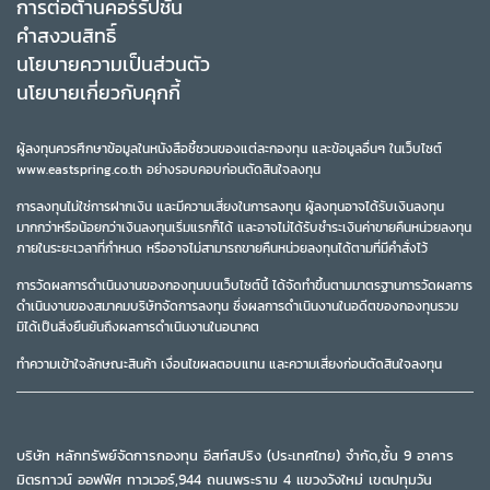
การต่อต้านคอร์รัปชั่น
คำสงวนสิทธิ์
นโยบายความเป็นส่วนตัว
นโยบายเกี่ยวกับคุกกี้
ผู้ลงทุนควรศึกษาข้อมูลในหนังสือชี้ชวนของแต่ละกองทุน และข้อมูลอื่นๆ ในเว็บไซต์
www.eastspring.co.th อย่างรอบคอบก่อนตัดสินใจลงทุน
การลงทุนไม่ใช่การฝากเงิน และมีความเสี่ยงในการลงทุน ผู้ลงทุนอาจได้รับเงินลงทุน
มากกว่าหรือน้อยกว่าเงินลงทุนเริ่มแรกก็ได้ และอาจไม่ได้รับชำระเงินค่าขายคืนหน่วยลงทุน
ภายในระยะเวลาที่กำหนด หรืออาจไม่สามารถขายคืนหน่วยลงทุนได้ตามที่มีคำสั่งไว้
การวัดผลการดำเนินงานของกองทุนบนเว็บไซต์นี้ ได้จัดทำขึ้นตามมาตรฐานการวัดผลการ
ดำเนินงานของสมาคมบริษัทจัดการลงทุน ซึ่งผลการดำเนินงานในอดีตของกองทุนรวม
มิได้เป็นสิ่งยืนยันถึงผลการดำเนินงานในอนาคต
ทำความเข้าใจลักษณะสินค้า เงื่อนไขผลตอบแทน และความเสี่ยงก่อนตัดสินใจลงทุน
บริษัท หลักทรัพย์จัดการกองทุน อีสท์สปริง (ประเทศไทย) จำกัด,ชั้น 9 อาคาร
มิตรทาวน์ ออฟฟิศ ทาวเวอร์,944 ถนนพระราม 4 แขวงวังใหม่ เขตปทุมวัน