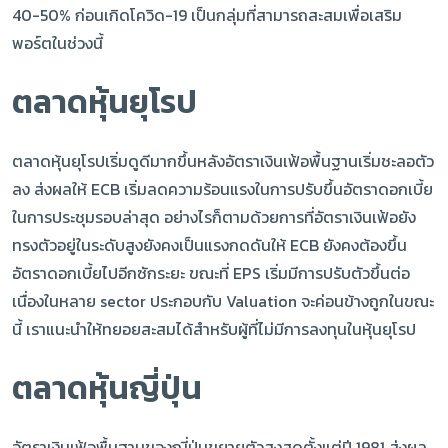
40-50% ก่อนเกิดโควิด-19 เป็นกลุ่มที่สามารถสะสมเพื่อเสริม
พอร์ตในช่วงนี้
ตลาดหุ้นยุโรป
ตลาดหุ้นยุโรปเริ่มดูดีมากขึ้นหลังอัตราเงินเฟ้อพื้นฐานเริ่มชะลอตัว
ลง ส่งผลให้ ECB เริ่มลดความร้อนแรงในการปรับขึ้นอัตราดอกเบี้ย
ในการประชุมรอบล่าสุด อย่างไรก็ตามด้วยการที่อัตราเงินเฟ้อยัง
ทรงตัวอยู่ในระดับสูงยังคงเป็นแรงกดดันให้ ECB ยังคงต้องขึ้น
อัตราดอกเบี้ยไปอีกซักระยะ ขณะที่ EPS เริ่มมีการปรับตัวขึ้นต่อ
เนื่องในหลาย sector ประกอบกับ Valuation จะค่อนข้างถูกในขณะ
นี้ เราแนะนำให้ทยอยสะสมได้สำหรับผู้ที่ไม่มีการลงทุนในหุ้นยุโรป
ตลาดหุ้นญี่ปุ่น
อัตราเงินเฟ้อพื้นฐานของญี่ปุ่นขยายตัวสูงสุดตั้งแต่ปี 1981 ส่งผล