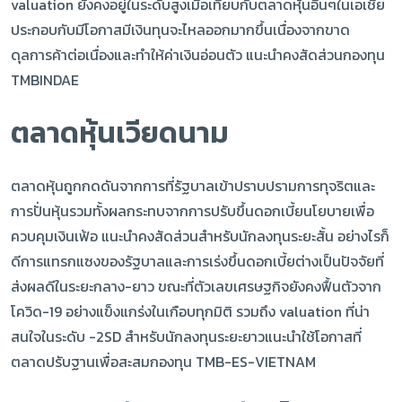
valuation ยังคงอยู่ในระดับสูงเมื่อเทียบกับตลาดหุ้นอื่นๆในเอเชีย
ประกอบกับมีโอกาสมีเงินทุนจะไหลออกมากขึ้นเนื่องจากขาด
ดุลการค้าต่อเนื่องและทำให้ค่าเงินอ่อนตัว แนะนำคงสัดส่วนกองทุน
TMBINDAE
ตลาดหุ้นเวียดนาม
ตลาดหุ้นถูกกดดันจากการที่รัฐบาลเข้าปราบปรามการทุจริตและ
การปั่นหุ้นรวมทั้งผลกระทบจากการปรับขึ้นดอกเบี้ยนโยบายเพื่อ
ควบคุมเงินเฟ้อ แนะนำคงสัดส่วนสำหรับนักลงทุนระยะสั้น อย่างไรก็
ดีการแทรกแซงของรัฐบาลและการเร่งขึ้นดอกเบี้ยต่างเป็นปัจจัยที่
ส่งผลดีในระยะกลาง-ยาว ขณะที่ตัวเลขเศรษฐกิจยังคงฟื้นตัวจาก
โควิด-19 อย่างแข็งแกร่งในเกือบทุกมิติ รวมถึง valuation ที่น่า
สนใจในระดับ -2SD สำหรับนักลงทุนระยะยาวแนะนำใช้โอกาสที่
ตลาดปรับฐานเพื่อสะสมกองทุน TMB-ES-VIETNAM