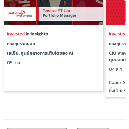
in insights
i
กองทุนรวมผสม
กองทุนรว
เอเชีย: ศูนย์กลางการเติบโตของ AI
CIO View
มุมมองเชิ
05 ส.ค.
04 ส.ค. |
R
Capex Sup
ซึ่งเป็นแรง