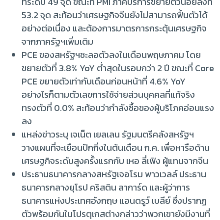
ที่ระดับ 49 จุด ขณะที่ PMI ภาคบริการขยายตัวน้อยลงที่
53.2 จุด สะท้อนว่าเศรษฐกิจจีนยังไม่สามารถฟื้นตัวได้
อย่างต่อเนื่อง และต้องการมาตรการกระตุ้นเศรษฐกิจ
จากภาครัฐฯเพิ่มเติม
PCE ของสหรัฐฯชะลอตัวลงในเดือนพฤษภาคม โดย
ขยายตัวที่ 3.8% YoY ต่ำสุดในรอบกว่า 2 ปี ขณะที่ Core
PCE ขยายตัวเท่ากับเดือนก่อนหน้าที่ 4.6% YoY
อย่างไรก็ตามตัวเลขการใช้จ่ายส่วนบุคคลที่แท้จริง
ทรงตัวที่ 0.0% สะท้อนว่ากำลังซื้อของผู้บริโภคอ่อนแรง
ลง
แหล่งข่าวระบุ เจเน็ต เยลเลน รัฐมนตรีคลังสหรัฐฯ
วางแผนที่จะเยือนปักกิ่งในต้นเดือน ก.ค. เพื่อหารือด้าน
เศรษฐกิจระดับสูงครั้งแรกกับ เหอ ลี่เฟิง ผู้แทนจากจีน
ประธานธนาคารกลางสหรัฐเจอโรม พาวเวลล์ ประธาน
ธนาคารกลางยุโรป คริสติน ลาการ์ด และผู้ว่าการ
ธนาคารแห่งประเทศอังกฤษ แอนดรูว์ เบลีย์ ซึ่งปรากฏ
ตัวพร้อมกันในโปรตุเกสต่างกล่าวว่าพวกเขายังมีงานที่