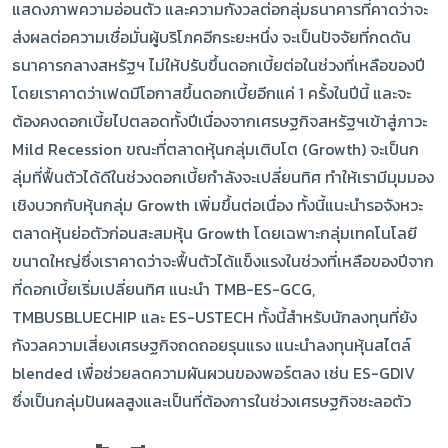
แสดงภาพความอ่อนตัว และความกังวลต่อกลุ่มธนาคารที่คาดว่าจะ
ส่งผลต่อความเชื่อมั่นผู้บริโภคอีกระยะหนึ่ง จะเป็นปัจจัยที่กดดัน
ธนาคารกลางสหรัฐฯ ไม่ให้ปรับขึ้นดอกเบี้ยต่อในช่วงที่เหลือของปี
โดยเราคาดว่าเฟดมีโอกาสขึ้นดอกเบี้ยอีกแค่ 1 ครั้งในปีนี้ และจะ
ต้องคงดอกเบี้ยไปตลอดทั้งปีเนื่องจากเศรษฐกิจสหรัฐฯเข้าสู่ภาวะ
Mild Recession ขณะที่ตลาดหุ้นกลุ่มเติบโต (Growth) จะเป็นก
ลุ่มที่ฟื้นตัวได้ดีในช่วงดอกเบี้ยกำลังจะเปลี่ยนทิศ ทำให้เรามีมุมมอง
เชิงบวกกับหุ้นกลุ่ม Growth เพิ่มขึ้นต่อเนื่อง ทั้งนี้แนะนำรอจังหวะ
ตลาดหุ้นย่อตัวก่อนสะสมหุ้น Growth โดยเฉพาะกลุ่มเทคโนโลยี
ขนาดใหญ่ซึ่งเราคาดว่าจะฟื้นตัวได้แข็งแรงในช่วงที่เหลือของปีจาก
ที่ดอกเบี้ยเริ่มเปลี่ยนทิศ แนะนำ TMB-ES-GCG,
TMBUSBLUECHIP และ ES-USTECH ทั้งนี้สำหรับนักลงทุนที่ยัง
กังวลความเสี่ยงเศรษฐกิจถดถอยรุนแรง แนะนำลงทุนหุ้นสไตล์
blended เพื่อช่วยลดความผันผวนของพอร์ตลง เช่น ES-GDIV
ซึ่งเป็นกลุ่มปันผลสูงและเป็นที่ต้องการในช่วงเศรษฐกิจชะลอตัว