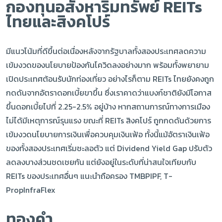
กองทุนอสังหาริมทรัพย์ REITs
ไทยและสิงคโปร์
มีแนวโน้มที่ดีขึ้นต่อเนื่องหลังจากรัฐบาลทั้งสองประเทศลดความ
เข้มงวดของนโยบายป้องกันโควิดลงอย่างมาก พร้อมทั้งพยายาม
เปิดประเทศต้อนรับนักท่องเที่ยว อย่างไรก็ตาม REITs ไทยยังคงถูก
กดดันจากอัตราดอกเบี้ยขาขึ้น ซึ่งเราคาดว่าแบงก์ชาติยังมีโอกาส
ขึ้นดอกเบี้ยไปที่ 2.25-2.5% อยู่บ้าง หากสถานการณ์ทางการเมือง
ไม่ได้มีเหตุการณ์รุนแรง ขณะที่ REITs สิงคโปร์ ถูกกดดันด้วยการ
เข้มงวดนโยบายการเงินเพื่อควบคุมเงินเฟ้อ ทั้งนี้แม้อัตราเงินเฟ้อ
ของทั้งสองประเทศเริ่มชะลอตัว แต่ Dividend Yield Gap ปรับตัว
ลดลงบางส่วนชดเชยกัน แต่ยังอยู่ในระดับที่น่าสนใจเทียบกับ
REITs ของประเทศอื่นๆ แนะนำถือครอง TMBPIPF, T-
PropInfraFlex
ทองคำ