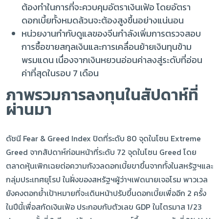
ต้องทำในการที่จะควบคุมอัตราเงินเฟ้อ โดยอัตรา
ดอกเบี้ยทั้งหมดล้วนจะต้องสูงขึ้นอย่างแน่นอน
หน่วยงานกำกับดูแลของจีนกำลังเพิ่มการตรวจสอบ
การซื้อขายสกุลเงินและการเคลื่อนย้ายเงินทุนข้าม
พรมแดน เนื่องจากเงินหยวนอ่อนค่าลงสู่ระดับที่อ่อน
ค่าที่สุดในรอบ 7 เดือน
ภาพรวมการลงทุนในสัปดาห์ที่
ผ่านมา
ดัชนี Fear & Greed Index ปิดที่ระดับ 80 จุดในโซน Extreme
Greed จากสัปดาห์ก่อนหน้าที่ระดับ 72 จุดในโซน Greed โดย
ตลาดหุ้นเพิกเฉยต่อความกังวลดอกเบี้ยขาขึ้นจากทั้งในสหรัฐฯและ
กลุ่มประเทศยุโรป ในฝั่งของสหรัฐฯผู้ว่าฯเฟดนายเจอโรม พาวเวล
ยังคงตอกย้ำเป้าหมายที่จะเดินหน้าปรับขึ้นดอกเบี้ยเพื่ออีก 2 ครั้ง
ในปีนี้เพื่อสกัดเงินเฟ้อ ประกอบกับตัวเลข GDP ในไตรมาส 1/23