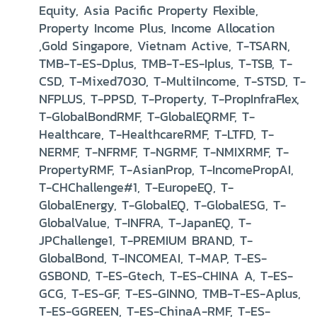
Equity, Asia Pacific Property Flexible,
Property Income Plus, Income Allocation
,Gold Singapore, Vietnam Active, T-TSARN,
TMB-T-ES-Dplus, TMB-T-ES-Iplus, T-TSB, T-
CSD, T-Mixed7030, T-MultiIncome, T-STSD, T-
NFPLUS, T-PPSD, T-Property, T-PropInfraFlex,
T-GlobalBondRMF, T-GlobalEQRMF, T-
Healthcare, T-HealthcareRMF, T-LTFD, T-
NERMF, T-NFRMF, T-NGRMF, T-NMIXRMF, T-
PropertyRMF, T-AsianProp, T-IncomePropAI,
T-CHChallenge#1, T-EuropeEQ, T-
GlobalEnergy, T-GlobalEQ, T-GlobalESG, T-
GlobalValue, T-INFRA, T-JapanEQ, T-
JPChallenge1, T-PREMIUM BRAND, T-
GlobalBond, T-INCOMEAI, T-MAP, T-ES-
GSBOND, T-ES-Gtech, T-ES-CHINA A, T-ES-
GCG, T-ES-GF, T-ES-GINNO, TMB-T-ES-Aplus,
T-ES-GGREEN, T-ES-ChinaA-RMF, T-ES-