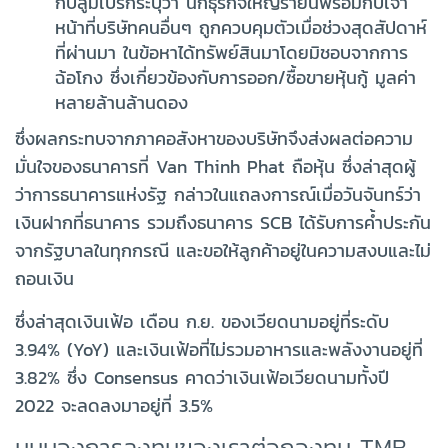
กบลูมเบิร์กระบุว่า นักธุรกิจใหญ่รายนี้พร้อมกับเจ้า
หน้าที่บริษัทคนอื่นๆ ถูกควบคุมตัวเมื่อช่วงสุดสัปดาห์
ที่ผ่านมา ในข้อหาได้ทรัพย์สินมาโดยมิชอบจากการ
ฉ้อโกง ซึ่งเกี่ยวข้องกับการออก/ซื้อขายหุ้นกู้ มูลค่า
หลายล้านล้านดอง
ซึ่งผลกระทบจากภาคอสังหาของบริษัทจึงส่งผลต่อความ
มั่นใจของธนาคารที่ Van Thinh Phat ถือหุ้น ซึ่งล่าสุดผู้
ว่าการธนาคารแห่งรัฐ กล่าวในแถลงการณ์เมื่อวันจันทร์ว่า
เงินฝากที่ธนาคาร รวมถึงธนาคาร SCB ได้รับการค้ำประกัน
จากรัฐบาลในทุกกรณี และขอให้ลูกค้าอยู่ในความสงบและไม่
ถอนเงิน
ซึ่งล่าสุดเงินเฟ้อ เดือน ก.ย. ของเวียดนามอยู่ที่ระดับ
3.94% (YoY) และเงินเฟ้อที่ไม่รวมอาหารและพลังงานอยู่ที่
3.82% ซึ่ง Consensus คาดว่าเงินเฟ้อเวียดนามทั้งปี
2022 จะลดลงมาอยู่ที่ 3.5%
มุมมองการลงทุนของเราต่อกองทุน TMB-