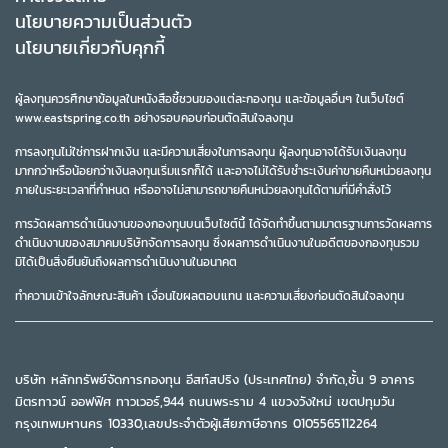
นโยบายความเป็นส่วนตัว
นโยบายเกี่ยวกับคุกกี้
ผู้ลงทุนควรศึกษาข้อมูลในหนังสือชี้ชวนของแต่ละกองทุน และข้อมูลอื่นๆ ในเว็บไซต์
www.eastspring.co.th อย่างรอบคอบก่อนตัดสินใจลงทุน
การลงทุนไม่ใช่การฝากเงิน และมีความเสี่ยงในการลงทุน ผู้ลงทุนอาจได้รับเงินลงทุน
มากกว่าหรือน้อยกว่าเงินลงทุนเริ่มแรกก็ได้ และอาจไม่ได้รับชำระเงินค่าขายคืนหน่วยลงทุน
ภายในระยะเวลาที่กำหนด หรืออาจไม่สามารถขายคืนหน่วยลงทุนได้ตามที่มีคำสั่งไว้
การวัดผลการดำเนินงานของกองทุนบนเว็บไซต์นี้ ได้จัดทำขึ้นตามมาตรฐานการวัดผลการ
ดำเนินงานของสมาคมบริษัทจัดการลงทุน ซึ่งผลการดำเนินงานในอดีตของกองทุนรวม
มิได้เป็นสิ่งยืนยันถึงผลการดำเนินงานในอนาคต
ทำความเข้าใจลักษณะสินค้า เงื่อนไขผลตอบแทน และความเสี่ยงก่อนตัดสินใจลงทุน
บริษัท หลักทรัพย์จัดการกองทุน อีสท์สปริง (ประเทศไทย) จำกัด,ชั้น 9 อาคาร
มิตรทาวน์ ออฟฟิศ ทาวเวอร์,944 ถนนพระราม 4 แขวงวังใหม่ เขตปทุมวัน
กรุงเทพมหานคร 10330,เลขประจำตัวผู้เสียภาษีอากร 0105565112264