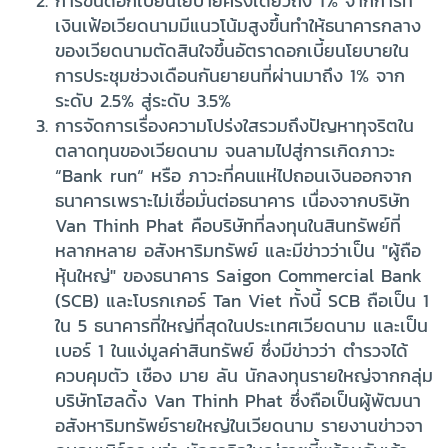
การขึ้นดอกเบี้ยนโยบายครั้งเดียวถึง 1% จากการที่
เงินเฟ้อเวียดนามมีแนวโน้มสูงขึ้นทำให้ธนาคารกลาง
ของเวียดนามตัดสินใจขึ้นอัตราดอกเบี้ยนโยบายใน
การประชุมช่วงเดือนกันยายนที่ผ่านมาถึง 1% จาก
ระดับ 2.5% สู่ระดับ 3.5%
การจัดการเรื่องความโปร่งใสรวมถึงปัญหาทุจริตใน
ตลาดทุนของเวียดนาม จนลามไปสู่การเกิดภาวะ
“Bank run“ หรือ ภาวะที่คนแห่ไปถอนเงินออกจาก
ธนาคารเพราะไม่เชื่อมั่นต่อธนาคาร เนื่องจากบริษัท
Van Thinh Phat คือบริษัทที่ลงทุนในสินทรัพย์ที่
หลากหลาย อสังหาริมทรัพย์ และมีข่าวว่าเป็น "ผู้ถือ
หุ้นใหญ่" ของธนาคาร Saigon Commercial Bank
(SCB) และโบรกเกอร์ Tan Viet ทั้งนี้ SCB ถือเป็น 1
ใน 5 ธนาคารที่ใหญ่ที่สุดในประเทศเวียดนาม และเป็น
เบอร์ 1 ในแง่มูลค่าสินทรัพย์ ซึ่งมีข่าวว่า ตำรวจได้
ควบคุมตัว เชือง มาย ลัน นักลงทุนรายใหญ่จากกลุ่ม
บริษัทโฮลดิ้ง Van Thinh Phat ซึ่งถือเป็นผู้พัฒนา
อสังหาริมทรัพย์รายใหญ่ในเวียดนาม รายงานข่าวจา