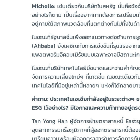
Michelle:
เช่นเดียวกับบริษัทในสหรัฐ นั่นคือข้
อย่างไรก็ตาม เป็นเรื่องยากหากต้องการเปรียบเที
อยู่ภายใต้สภาพแวดล้อมที่แตกต่างกันไปทั้งในด
ในขณะที่รัฐบาลจีนเพิ่งออกแนวทางต่อต้านการผู
(Alibaba) ยังเผชิญกับการแข่งขันที่รุนแรงจา
แพลตฟอร์มอีคอมเมิร์ซแบบเฉพาะอาจมีสถานะใกล
ในขณะที่บริษัทเทคโนโลยีมีขนาดและความสำคัญต่
จัดการความเสี่ยงใหม่ๆ ที่เกิดขึ้น ในขณะเดียวก
เทคโนโลยีที่มีอยู่เหล่านี้หลายๆ แห่งก็ได้กลาย
คำถาม: ประเทศในเอเชียกำลังอยู่ในระยะต่างๆ 
ESG ไว้อย่างไร? มีโอกาสและความท้าทายอยู่ตร
Tan Yong Han ผู้จัดการฝ่ายตราสารหนี้ Easts
อุตสาหกรรมหรือภูมิภาคที่ผู้ออกตราสารหนี้ต้
เตรียมความพร้อมผู้ออกตราสารในการจัดการกับประเ