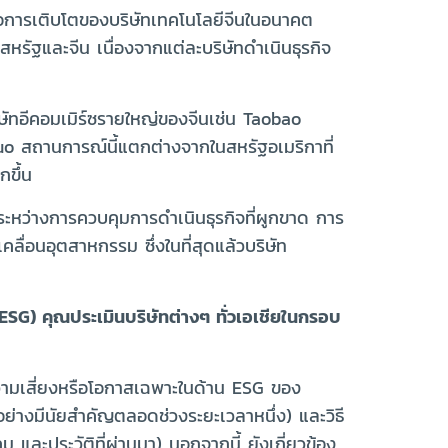
งต่อการเติบโตของบริษัทเทคโนโลยีจีนในอนาคต
สหรัฐและจีน เนื่องจากแต่ละบริษัทดำเนินธุรกิจ
ิษัทอีคอมเมิร์ซรายใหญ่ของจีนเช่น Taobao
uo สถานการณ์นี้แตกต่างจากในสหรัฐอเมริกาที่
ขึ้น
ระหว่างการควบคุมการดำเนินธุรกิจที่ผูกขาด การ
ลื่อนอุตสาหกรรม ซึ่งในที่สุดแล้วบริษัท
ESG) คุณประเมินบริษัทต่างๆ ทั่วเอเชียในกรอบ
วามเสี่ยงหรือโอกาสเฉพาะในด้าน ESG ของ
่างมีนัยสำคัญตลอดช่วงระยะเวลาหนึ่ง) และวิธี
 และประวัติที่ผ่านมา) นอกจากนี้ ยังเกี่ยวข้อง