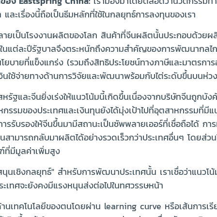
ุ้นของ Eastspring China:
เรามองมาโดยตลอดว่านวัตกรรมทางเท
ะเรื่องนี้ถือเป็นธีมหลักที่ใช้ในกลยุทธ์การลงทุนของเรา
ายเป็นโรงงานผลิตของโลก สินค้าที่จีนผลิตนั้นประกอบด้วยผลิตภ
ในแต่ละปีรัฐบาลจึงตระหนักถึงความสำคัญของการพัฒนากลไกขับเค
โยบายที่แข็งแกร่ง (รวมถึงสิทธิประโยชน์ทางภาษีและมาตรการ
งินใช้จ่ายทางด้านการวิจัยและพัฒนาพร้อมกับไต่ระดับขึ้นบนห่วง
ฐและจีนยิ่งเร่งให้แนวโน้มนี้เกิดขึ้นเนื่องจากบริษัทจีนถูกบั
าหกรรมของประเทศและเงินทุนยังได้มุ่งเป้าไปที่อุตสาหกรรมที่
รับรองให้จีนขึ้นมามีสถานะเป็นซัพพลายเออร์ที่เชื่อถือได้ กา
ลิตจีนสามารถกลับมาผลิตได้อย่างรวดเร็วกว่าประเทศอื่นๆ โดยส
่มีมูลค่าเพิ่มสูง
นุนเชิงกลยุทธ์" สำหรับการพัฒนาประเทศนั้น เราเชื่อว่าแนวโน้
ระเทศจะยังคงมีแรงหนุนส่งต่อไปในทศวรรษหน้า
ด้านเทคโนโลยีของตนโดยผ่าน learning curve หรือเส้นการเรียนร