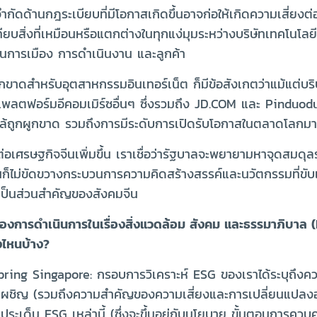
อจำกัดด้านกฎระเบียบที่มีโอกาสเกิดขึ้นอาจก่อให้เกิดความเสี่ย
ยบสิ่งที่เหมือนหรือแตกต่างในทุกแง่มุมระหว่างบริษัทเทคโนโลยี
้านการเมือง การดำเนินงาน และลูกค้า
กขาดสำหรับอุตสาหกรรมอินเทอร์เน็ต ก็มีข้อสังเกตว่าแม้แต่บร
กแพลตฟอร์มอีคอมเมิร์ซอื่นๆ ซึ่งรวมถึง JD.COM และ Pinduod
้ถูกผูกขาด รวมถึงการมีระดับการเปิดรับโอกาสในตลาดโลกมาก
อเศรษฐกิจจีนเพิ่มขึ้น เราเชื่อว่ารัฐบาลจะพยายามหาจุดสมดุล
ันก็ไม่ขัดขวางกระบวนการความคิดสร้างสรรค์และนวัตกรรมที่ขับเค
มาเป็นส่วนสำคัญของสังคมจีน
ของการดำเนินการในเรื่องสิ่งแวดล้อม สังคม และธรรมาภิบาล (
งไหนบ้าง?
pring Singapore: กรอบการวิเคราะห์ ESG ของเราได้ระบุถึงค
องเผชิญ (รวมถึงความสำคัญของความเสี่ยงและการเปลี่ยนแปลงอย
ด็น ESG เหล่านี้ (ซึ่งจะขึ้นอยู่กับนโยบาย ขั้นตอนการควบคุม