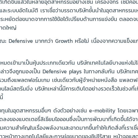
ขึ้นแล้วในหลายอุตสาหกรรมอย่างเช่น เครื่องจักร เซมิคอนด
ะระบบอัตโนมัติ เราเชื่อว่าบรรดาบริษัทชั้นนำในอุตสาหกรรม
รประหยัดต่อขนาดจากการใช้ข้อได้เปรียบด้านการแข่งขัน ตลอด
นาดใหญ่
ักษณะ Defensive มากกว่า Growth หรือไม่ เนื่องจากความแข็งแ
ทั้งหมดเข้ามาเป็นหุ้นประเภทเดียวกัน บริษัทเทคโนโลยีบางแห่งไม
่าวจึงถูกมองเป็น Defensive plays ในทางกลับกัน บริษัทเทค
่งรวมถึงแพลตฟอร์มเกม เช่นเดียวกับผู้จำหน่ายหนังสือ แพลตฟอ
ไลน์สตรีมมิ่ง บริษัทเหล่านี้มีการเติบโตอย่างรวดเร็วในช่วงที
ี้
งทุนในอุตสาหกรรมอื่นๆ ดังตัวอย่างเช่น e-mobility โดยเฉพา
่ลดลงของแบตเตอรี่ลิเธียมไอออนซึ่งเป็นการพัฒนาที่เกิดขึ้นได
มความสำคัญในเรื่องพลังงานสะอาดมากขึ้นทำให้เกิดสิ่งที่เราเชื
ก้าวหน้าทางเทคโนโลยีและการย่อขนาดของชิปไร้สาย หน้าจอแสด