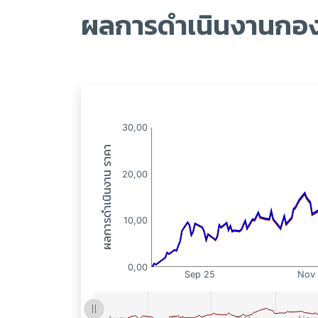
ผลการดำเนินงานกอง
:
: