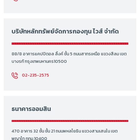
บริษัทหลักทรัพย์จัดการกองทุน ไวส์ จำกัด
88/8 อาคารแคปปิตอล ลิ้งค์ ชั้น 5 ถนนสาทรเหนือ แขวงสีลม เขต
บางรกั กรุงเทพมหานคร10500
02-235-2575
ธนาคารออมสิน
470 อาคาร 32 ชั้น ชั้น 21 ถนนพหลโยธิน แขวงสามเสนใน เขต
พญาไท กทม.10400