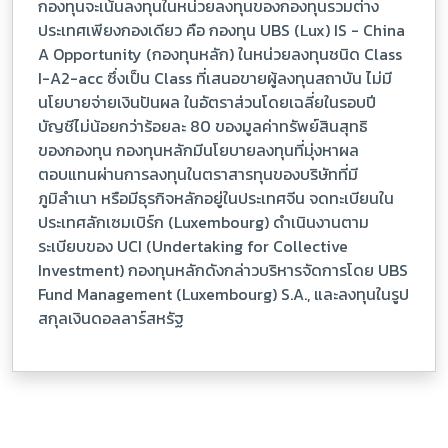
กองทุนจะเน้นลงทุนในหน่วยลงทุนของกองทุนรวมต่าง
ประเทศเพียงกองเดียว คือ กองทุน UBS (Lux) IS - China
A Opportunity (กองทุนหลัก) ในหน่วยลงทุนชนิด Class
I-A2-acc ซึ่งเป็น Class ที่เสนอขายผู้ลงทุนสถาบัน ไม่มี
นโยบายจ่ายเงินปันผล ในอัตราส่วนโดยเฉลี่ยในรอบปี
บัญชีไม่น้อยกว่าร้อยละ 80 ของมูลค่าทรัพย์สินสุทธิ
ของกองทุน กองทุนหลักมีนโยบายลงทุนที่มุ่งหาผล
ตอบแทนผ่านการลงทุนในตราสารทุนของบริษัทที่มี
ภูมิลำเนา หรือมีธุรกิจหลักอยู่ในประเทศจีน จดทะเบียนใน
ประเทศลักเซมเบิร์ก (Luxembourg) ดำเนินงานตาม
ระเบียบของ UCI (Undertaking for Collective
Investment) กองทุนหลักดังกล่าวบริหารจัดการโดย UBS
Fund Management (Luxembourg) S.A., และลงทุนในรูป
สกุลเงินดอลลาร์สหรัฐ