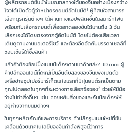
ผู้ผลิตรถยนต์ชั้นนำในมณฑลทางใต้ของจีนอย่างเมืองกว่าง
1
โจวได้เปิดตัวตู้จำหน่ายรถยนต์อัตโนมัติ
ผู้ที่สนใจสามารถ
เลือกดูรถรุ่นต่างๆ ได้ผ่านทางแอปพลิเคชั่นในสมาร์ทโฟน
พร้อมกับเลือกรถยนต์เพื่อขอทดลองขับได้นานถึง 3 วัน
เลือกเองได้โดยตรงจากตู้อัตโนมัติ โดยไม่ต้องเสียเวลา
เดินดูตามงานมอเตอร์โชว์ และต้องอึดอัดกับบรรดาเซลล์ที่
ชอบเชียร์ให้ซื้อสินค้า
แล้วถ้าต้องช้อปปิ้งแบบมีเด็กๆตามมาด้วยล่ะ? JD.com ผู้
ค้าปลีกออนไลน์ที่ใหญ่เป็นอันดับสองของจีนเพิ่งเปิดตัว
เครือข่ายซูปเปอร์มาร์เก็ตแห่งแรกที่มีหุ่นยนต์รถเข็นตาม
2
คุณไปตลอดในทุกๆที่ระหว่างการเลือกซื้อของ
ช่วยให้มีมือ
ว่างไปทำสิ่งอื่นๆ เช่น คอยหยิบสิ่งของและกันมือเด็กๆให้
อยู่ห่างจากขนมต่างๆ
ในทุกๆผลิตภัณฑ์และการบริการ ค้าปลีกรูปแบบใหม่ที่ขับ
เคลื่อนด้วยเทคโนโลยีของจีนกำลังพิสูจน์ว่าการ