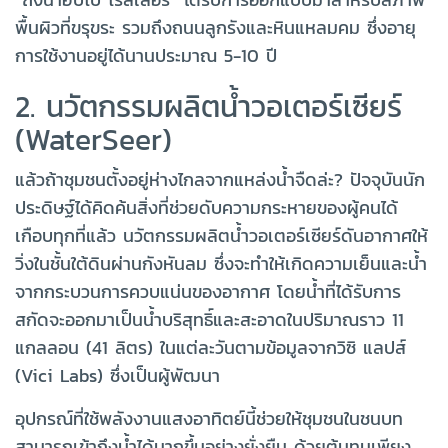
พื้นผิวที่ขรุขระ รวมถึงถนนลูกรังและหินแหลมคม ซึ่งอายุ
การใช้งานอยู่ได้นานประมาณ 5-10 ปี
2. นวัตกรรมผลิตน้ำวอเตอร์เซียร์
(WaterSeer)
แล้วถ้าชุมชนตั้งอยู่ห่างไกลจากแหล่งน้ำจืดล่ะ? ปัจจุบันนัก
ประดิษฐ์ได้คิดค้นสิ่งที่ช่วยดับความกระหายของผู้คนได้
เกือบทุกที่แล้ว นวัตกรรมผลิตน้ำวอเตอร์เซียร์ดันอากาศให้
วิ่งในชั้นใต้ดินผ่านกังหันลม ซึ่งจะทำให้เกิดความเย็นและน้ำ
จากกระบวนการควบแน่นของอากาศ โดยน้ำที่ได้รับการ
สกัดจะออกมาเป็นน้ำบริสุทธิ์และสะอาดในปริมาณราว 11
แกลลอน (41 ลิตร) ในแต่ละวันตามข้อมูลจากวิซิ แลปส์
(Vici Labs) ซึ่งเป็นผู้พัฒนา
อุปกรณ์ที่ใช้พลังงานแสงอาทิตย์นี้ช่วยให้ชุมชนในชนบท
สามารถเข้าถึงน้ำได้มากขึ้นอย่างยั่งยืน ด้วยต้นทุนเพียง