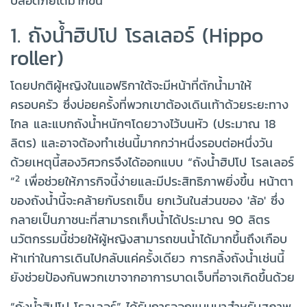
ปลอดภัยได้มากขึ้น
1. ถังน้ำฮิปโป โรลเลอร์ (Hippo
roller)
โดยปกติผู้หญิงในแอฟริกาใต้จะมีหน้าที่ตักน้ำมาให้
ครอบครัว ซึ่งบ่อยครั้งที่พวกเขาต้องเดินเท้าด้วยระยะทาง
ไกล และแบกถังน้ำหนักๆโดยวางไว้บนหัว (ประมาณ 18
ลิตร) และอาจต้องทำเช่นนี้มากกว่าหนึ่งรอบต่อหนึ่งวัน
ด้วยเหตุนี้สองวิศวกรจึงได้ออกแบบ “ถังน้ำฮิปโป โรลเลอร์
2
”
เพื่อช่วยให้ภารกิจนี้ง่ายและมีประสิทธิภาพยิ่งขึ้น หน้าตา
ของถังน้ำนี้จะคล้ายกับรถเข็น ยกเว้นในส่วนของ 'ล้อ' ซึ่ง
กลายเป็นภาชนะที่สามารถเก็บน้ำได้ประมาณ 90 ลิตร
นวัตกรรมนี้ช่วยให้ผู้หญิงสามารถขนน้ำได้มากขึ้นถึงเกือบ
ห้าเท่าในการเดินไปกลับแค่ครั้งเดียว การกลิ้งถังน้ำเช่นนี้
ยังช่วยป้องกันพวกเขาจากอาการบาดเจ็บที่อาจเกิดขึ้นด้วย
“ถังน้ำฮิปโป โรลเลอร์” ได้รับการออกแบบมาสำหรับสภาพ