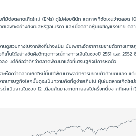
มมองที่มีต่อตลาดเกิดใหม่ (EMs) ดูไม่ค่อยดีนัก แต่ภาพที่ชัดเจนว่าตลอด 10 
ว โดยเฉพาะอย่างยิ่งในสหรัฐอเมริกา และเมื่อตลาดหุ้นเผชิญแรงขาย ตล
นดูสวนทางไปจากสิ่งที่น่าจะเป็น นั่นเพราะอัตราการขยายตัวทางเศรษฐก
ที่เห็นได้อย่างชัดคือวิกฤตการณ์ทางการเงินในช่วงปี 2551 และ 2552
ัวลง แต่ก็ถือว่าดีกว่าตลาดพัฒนาแล้วที่เศรษฐกิจมีการหดตัว
าะห์คิดว่าตลาดเกิดใหม่นั้นได้พัฒนาพลวัตการขยายตัวด้วยตนเอง แต่เห็น
ะจากเศรษฐกิจโลกนั้นดูจะเป็นความคิดที่ดูง่ายเกินไป หุ้นในตลาดเกิดให
รดำเนินงานในช่วง 12 เดือนถัดมาจะหดหายลงไปครึ่งหนึ่งจากที่เคยทำได้ 