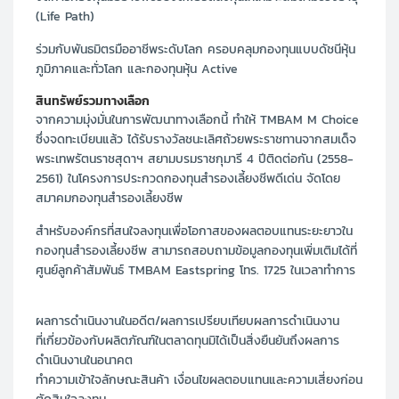
(Life Path)
ร่วมกับพันธมิตรมืออาชีพระดับโลก ครอบคลุมกองทุนแบบดัชนีหุ้น
ภูมิภาคและทั่วโลก และกองทุนหุ้น Active
สินทรัพย์รวมทางเลือก
จากความมุ่งมั่นในการพัฒนาทางเลือกนี้ ทำให้ TMBAM M Choice
ซึ่งจดทะเบียนแล้ว ได้รับรางวัลชนะเลิศถ้วยพระราชทานจากสมเด็จ
พระเทพรัตนราชสุดาฯ สยามบรมราชกุมารี 4 ปีติดต่อกัน (2558-
2561) ในโครงการประกวดกองทุนสำรองเลี้ยงชีพดีเด่น จัดโดย
สมาคมกองทุนสำรองเลี้ยงชีพ
สำหรับองค์กรที่สนใจลงทุนเพื่อโอกาสของผลตอบแทนระยะยาวใน
กองทุนสำรองเลี้ยงชีพ สามารถสอบถามข้อมูลกองทุนเพิ่มเติมได้ที่
ศูนย์ลูกค้าสัมพันธ์ TMBAM Eastspring โทร. 1725 ในเวลาทำการ
ผลการดำเนินงานในอดีต/ผลการเปรียบเทียบผลการดำเนินงาน
ที่เกี่ยวข้องกับผลิตภัณฑ์ในตลาดทุนมิได้เป็นสิ่งยืนยันถึงผลการ
ดำเนินงานในอนาคต
ทำความเข้าใจลักษณะสินค้า เงื่อนไขผลตอบแทนและความเสี่ยงก่อน