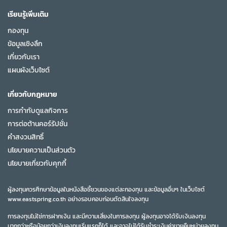
เรียนรู้เพิ่มเติม
กองทุน
ข้อมูลเชิงลึก
เกี่ยวกับเรา
แผนผังเว็บไซต์
เกี่ยวกับกฎหมาย
การกำกับดูแลกิจการ
การต่อต้านคอร์รัปชั่น
คำสงวนสิทธิ์
นโยบายความเป็นส่วนตัว
นโยบายเกี่ยวกับคุกกี้
ผู้ลงทุนควรศึกษาข้อมูลในหนังสือชี้ชวนของแต่ละกองทุน และข้อมูลอื่นๆ ในเว็บไซต์
www.eastspring.co.th อย่างรอบคอบก่อนตัดสินใจลงทุน
การลงทุนไม่ใช่การฝากเงิน และมีความเสี่ยงในการลงทุน ผู้ลงทุนอาจได้รับเงินลงทุน
มากกว่าหรือน้อยกว่าเงินลงทุนเริ่มแรกก็ได้ และอาจไม่ได้รับชำระเงินค่าขายคืนหน่วยลงทุน