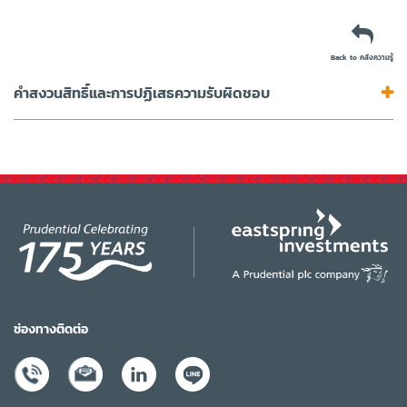
Back to คลังความรู้
คำสงวนสิทธิ์และการปฏิเสธความรับผิดชอบ
ช่องทางติดต่อ