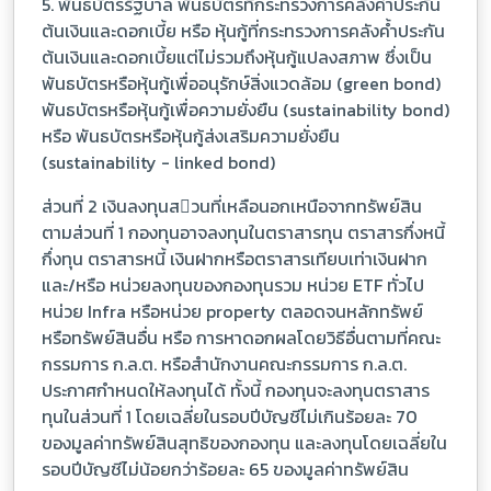
5. พันธบัตรรัฐบาล พันธบัตรที่กระทรวงการคลังค้ำประกัน
ต้นเงินและดอกเบี้ย หรือ หุ้นกู้ที่กระทรวงการคลังค้ำประกัน
ต้นเงินและดอกเบี้ยแต่ไม่รวมถึงหุ้นกู้แปลงสภาพ ซึ่งเป็น
พันธบัตรหรือหุ้นกู้เพื่ออนุรักษ์สิ่งแวดล้อม (green bond)
พันธบัตรหรือหุ้นกู้เพื่อความยั่งยืน (sustainability bond)
หรือ พันธบัตรหรือหุ้นกู้ส่งเสริมความยั่งยืน
(sustainability - linked bond)
ส่วนที่ 2 เงินลงทุนสวนที่เหลือนอกเหนือจากทรัพย์สิน
ตามส่วนที่ 1 กองทุนอาจลงทุนในตราสารทุน ตราสารกึ่งหนี้
กึ่งทุน ตราสารหนี้ เงินฝากหรือตราสารเทียบเท่าเงินฝาก
และ/หรือ หน่วยลงทุนของกองทุนรวม หน่วย ETF ทั่วไป
หน่วย Infra หรือหน่วย property ตลอดจนหลักทรัพย์
หรือทรัพย์สินอื่น หรือ การหาดอกผลโดยวิธีอื่นตามที่คณะ
กรรมการ ก.ล.ต. หรือสำนักงานคณะกรรมการ ก.ล.ต.
ประกาศกำหนดให้ลงทุนได้ ทั้งนี้ กองทุนจะลงทุนตราสาร
ทุนในส่วนที่ 1 โดยเฉลี่ยในรอบปีบัญชีไม่เกินร้อยละ 70
ของมูลค่าทรัพย์สินสุทธิของกองทุน และลงทุนโดยเฉลี่ยใน
รอบปีบัญชีไม่น้อยกว่าร้อยละ 65 ของมูลค่าทรัพย์สิน