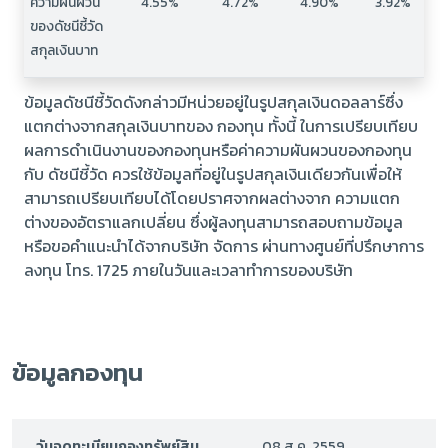
ความผันผวน
4.55%
4.72%
4.90%
3.92%
ของดัชนีชี้วัด
สกุลเงินบาท
ข้อมูลดัชนีชี้วัดดังกล่าวมีหน่วยอยู่ในรูปสกุลเงินดอลลาร์ซึ่ง
แตกต่างจากสกุลเงินบาทของ กองทุน ทั้งนี้ ในการเปรียบเทียบ
ผลการดำเนินงานของกองทุนหรือค่าความผันผวนของกองทุน
กับ ดัชนีชี้วัด ควรใช้ข้อมูลที่อยู่ในรูปสกุลเงินเดียวกันเพื่อให้
สามารถเปรียบเทียบได้โดยปราศจากผลต่างจาก ความแตก
ต่างของอัตราแลกเปลี่ยน ซึ่งผู้ลงทุนสามารถสอบถามข้อมูล
หรือขอคำแนะนำได้จากบริษัท จัดการ ผ่านทางศูนย์ที่ปรึกษาการ
ลงทุน โทร. 1725 ภายในวันและเวลาทำการของบริษัท
ข้อมูลกองทุน
วันจดทะเบียนกองทรัพย์สิน
08 ส.ค. 2559