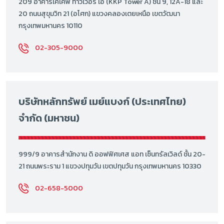
209 อาคารเคเคพี ทาวเวอร์ เอ (KKP Tower A) ชั้น 9, 12A-18 และ
20 ถนนสุขุมวิท 21 (อโศก) แขวงคลองเตยเหนือ เขตวัฒนา
กรุงเทพมหานคร 10110
02-305-9000
บริษัทหลักทรัพย์ เมย์แบงก์ (ประเทศไทย)
จำกัด (มหาชน)
999/9 อาคารสำนักงาน ดิ ออฟฟิศเศส แอท เซ็นทรัลเวิลด์ ชั้น 20-
21 ถนนพระราม 1 แขวงปทุมวัน เขตปทุมวัน กรุงเทพมหานคร 10330
02-658-5000