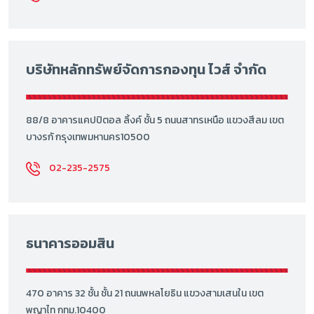
บริษัทหลักทรัพย์จัดการกองทุน ไวส์ จำกัด
88/8 อาคารแคปปิตอล ลิ้งค์ ชั้น 5 ถนนสาทรเหนือ แขวงสีลม เขต
บางรกั กรุงเทพมหานคร10500
02-235-2575
ธนาคารออมสิน
470 อาคาร 32 ชั้น ชั้น 21 ถนนพหลโยธิน แขวงสามเสนใน เขต
พญาไท กทม.10400