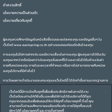
คำสงวนสิทธิ์
นโยบายความเป็นส่วนตัว
นโยบายเกี่ยวกับคุกกี้
ผู้ลงทุนควรศึกษาข้อมูลในหนังสือชี้ชวนของแต่ละกองทุน และข้อมูลอื่นๆ ใน
เว็บไซต์ www.eastspring.co.th อย่างรอบคอบก่อนตัดสินใจลงทุน
การลงทุนไม่ใช่การฝากเงิน และมีความเสี่ยงในการลงทุน ผู้ลงทุนอาจได้รับเงิน
ลงทุนมากกว่าหรือน้อยกว่าเงินลงทุนเริ่มแรกก็ได้ และอาจไม่ได้รับชำระเงินค่า
ขายคืนหน่วยลงทุน ภายในระยะเวลาที่กำหนด หรืออาจไม่สามารถขายคืนหน่วย
ลงทุนได้ตามที่มีคำสั่งไว้
การวัดผลการดำเนินงานของกองทุนบนเว็บไซต์นี้ ได้จัดทำขึ้นตามมาตรฐานการ
วัดผลการดำเนินงานของสมาคมบริษัทจัดการลงทุน ซึ่งผลการดำเนินงานใน
อดีตของกองทุนรวม มิได้เป็นสิ่งยืนยันถึงผลการดำเนินงานในอนาคต
เว็บไซต์นี้มีการจัดเก็บคุกกี้เพื่อเพิ่มประสิทธิภาพในการใช้งาน
เว็บไซต์ของท่านให้ดียิ่งขึ้น และเพื่อให้ท่านได้รับบริการที่ดีที่สุด
ทำความเข้าใจลักษณะสินค้า เงื่อนไขผลตอบแทน และความเสี่ยงก่อนตัดสินใจ
กรุณากดยอมรับเพื่อยินยอมให้เราใช้คุกกี้ นโยบายคุกกี้ ทั้งนี้ คุณ
สามารถตั้งค่าและศึกษารายละเอียดเกี่ยวกับ การใช้คุกกี้ของบริ
ลงทุน
ษัทฯ ได้ที่ นโยบายคุกกี้ และ การตั้งค่าคุกกี้