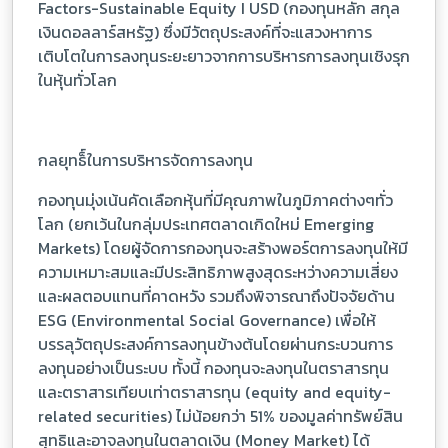
Factors-Sustainable Equity I USD (กองทุนหลัก สกุล
เงินดอลลาร์สหรัฐ) ซึ่งมีวัตถุประสงค์ที่จะแสวงหาการ
เติบโตในการลงทุนระยะยาวจากการบริหารการลงทุนเชิงรุก
ในหุ้นทั่วโลก
กลยุทธ็์ในการบริหารจัดการลงทุน
กองทุนมุ่งเน้นคัดเลือกหุ้นที่มีคุณภาพในภูมิภาคต่างๆทั่ว
โลก (ยกเว้นในกลุ่มประเทศตลาดเกิดใหม่ Emerging
Markets) โดยผู้จัดการกองทุนจะสร้างพอร์ตการลงทุนให้มี
ความเหมาะสมและมีประสิทธิภาพสูงสุดระหว่างความเสี่ยง
และผลตอบแทนที่คาดหวัง รวมถึงพิจารณาถึงปัจจัยด้าน
ESG (Environmental Social Governance) เพื่อให้
บรรลุวัตถุประสงค์การลงทุนข้างต้นโดยผ่านกระบวนการ
ลงทุนอย่างเป็นระบบ ทั้งนี้ กองทุนจะลงทุนในตราสารทุน
และตราสารเทียบเท่าตราสารทุน (equity and equity-
related securities) ไม่น้อยกว่า 51% ของมูลค่าทรัพย์สิน
สุทธิและอาจลงทุนในตลาดเงิน (Money Market) ได้