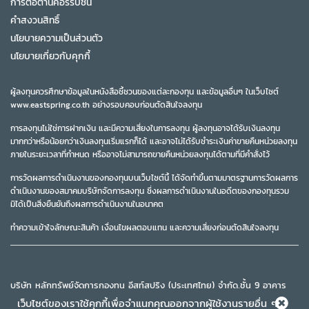
การต่อต้านคอร์รัปชั่น
คำสงวนสิทธิ์
นโยบายความเป็นส่วนตัว
นโยบายเกี่ยวกับคุกกี้
ผู้ลงทุนควรศึกษาข้อมูลในหนังสือชี้ชวนของแต่ละกองทุน และข้อมูลอื่นๆ ในเว็บไซต์
www.eastspring.co.th อย่างรอบคอบก่อนตัดสินใจลงทุน
การลงทุนไม่ใช่การฝากเงิน และมีความเสี่ยงในการลงทุน ผู้ลงทุนอาจได้รับเงินลงทุน
มากกว่าหรือน้อยกว่าเงินลงทุนเริ่มแรกก็ได้ และอาจไม่ได้รับชำระเงินค่าขายคืนหน่วยลงทุน
ภายในระยะเวลาที่กำหนด หรืออาจไม่สามารถขายคืนหน่วยลงทุนได้ตามที่มีคำสั่งไว้
การวัดผลการดำเนินงานของกองทุนบนเว็บไซต์นี้ ได้จัดทำขึ้นตามมาตรฐานการวัดผลการ
ดำเนินงานของสมาคมบริษัทจัดการลงทุน ซึ่งผลการดำเนินงานในอดีตของกองทุนรวม
มิได้เป็นสิ่งยืนยันถึงผลการดำเนินงานในอนาคต
ทำความเข้าใจลักษณะสินค้า เงื่อนไขผลตอบแทน และความเสี่ยงก่อนตัดสินใจลงทุน
บริษัท หลักทรัพย์จัดการกองทุน อีสท์สปริง (ประเทศไทย) จำกัด,ชั้น 9 อาคาร
มิตรทาวน์ ออฟฟิศ ทาวเวอร์,944 ถนนพระราม 4 แขวงวังใหม่ เขตปทุมวัน
เว็บไซต์ของเราใช้คุกกี้เพื่อจำแนกคุณออกจากผู้ใช้งานรายอื่น ๆ