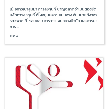
เมื ่อกาวเขาสูปมา การลงทุนที ่ชาญฉลาดจำเปนตองยึด
หลักการลงทุนที ่ตั ้งอยูบนความเปนจรง อันหมายถึงวจา
รณญาณที ่ รอบคอบ การวางแผนอยางมีวนัย และการบร
หาร ...
13 ก.พ.