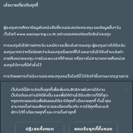
นโยบายเกี่ยวกับคุกกี้
ผู้ลงทุนควรศึกษาข้อมูลในหนังสือชี้ชวนของแต่ละกองทุน และข้อมูลอื่นๆ ใน
เว็บไซต์ www.eastspring.co.th อย่างรอบคอบก่อนตัดสินใจลงทุน
การลงทุนไม่ใช่การฝากเงิน และมีความเสี่ยงในการลงทุน ผู้ลงทุนอาจได้รับเงิน
ลงทุนมากกว่าหรือน้อยกว่าเงินลงทุนเริ่มแรกก็ได้ และอาจไม่ได้รับชำระเงินค่า
ขายคืนหน่วยลงทุน ภายในระยะเวลาที่กำหนด หรืออาจไม่สามารถขายคืนหน่วย
ลงทุนได้ตามที่มีคำสั่งไว้
การวัดผลการดำเนินงานของกองทุนบนเว็บไซต์นี้ ได้จัดทำขึ้นตามมาตรฐานการ
วัดผลการดำเนินงานของสมาคมบริษัทจัดการลงทุน ซึ่งผลการดำเนินงานใน
อดีตของกองทุนรวม มิได้เป็นสิ่งยืนยันถึงผลการดำเนินงานในอนาคต
เว็บไซต์นี้มีการจัดเก็บคุกกี้เพื่อเพิ่มประสิทธิภาพในการใช้งาน
เว็บไซต์ของท่านให้ดียิ่งขึ้น และเพื่อให้ท่านได้รับบริการที่ดีที่สุด
ทำความเข้าใจลักษณะสินค้า เงื่อนไขผลตอบแทน และความเสี่ยงก่อนตัดสินใจ
กรุณากดยอมรับเพื่อยินยอมให้เราใช้คุกกี้ นโยบายคุกกี้ ทั้งนี้ คุณ
สามารถตั้งค่าและศึกษารายละเอียดเกี่ยวกับ การใช้คุกกี้ของบริ
ลงทุน
ษัทฯ ได้ที่ นโยบายคุกกี้ และ การตั้งค่าคุกกี้
ปฏิเสธทั้งหมด
ยอมรับคุกกี้ทั้งหมด
บริษัท หลักทรัพย์จัดการกองทุน อีสท์สปริง (ประเทศไทย) จำกัด,ชั้น 9 อาคาร