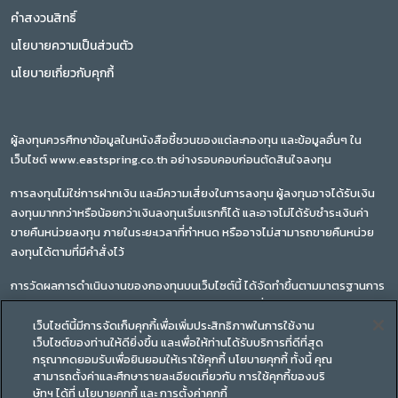
คำสงวนสิทธิ์
นโยบายความเป็นส่วนตัว
นโยบายเกี่ยวกับคุกกี้
ผู้ลงทุนควรศึกษาข้อมูลในหนังสือชี้ชวนของแต่ละกองทุน และข้อมูลอื่นๆ ใน
เว็บไซต์ www.eastspring.co.th อย่างรอบคอบก่อนตัดสินใจลงทุน
การลงทุนไม่ใช่การฝากเงิน และมีความเสี่ยงในการลงทุน ผู้ลงทุนอาจได้รับเงิน
ลงทุนมากกว่าหรือน้อยกว่าเงินลงทุนเริ่มแรกก็ได้ และอาจไม่ได้รับชำระเงินค่า
ขายคืนหน่วยลงทุน ภายในระยะเวลาที่กำหนด หรืออาจไม่สามารถขายคืนหน่วย
ลงทุนได้ตามที่มีคำสั่งไว้
การวัดผลการดำเนินงานของกองทุนบนเว็บไซต์นี้ ได้จัดทำขึ้นตามมาตรฐานการ
วัดผลการดำเนินงานของสมาคมบริษัทจัดการลงทุน ซึ่งผลการดำเนินงานใน
อดีตของกองทุนรวม มิได้เป็นสิ่งยืนยันถึงผลการดำเนินงานในอนาคต
เว็บไซต์นี้มีการจัดเก็บคุกกี้เพื่อเพิ่มประสิทธิภาพในการใช้งาน
เว็บไซต์ของท่านให้ดียิ่งขึ้น และเพื่อให้ท่านได้รับบริการที่ดีที่สุด
ทำความเข้าใจลักษณะสินค้า เงื่อนไขผลตอบแทน และความเสี่ยงก่อนตัดสินใจ
กรุณากดยอมรับเพื่อยินยอมให้เราใช้คุกกี้ นโยบายคุกกี้ ทั้งนี้ คุณ
สามารถตั้งค่าและศึกษารายละเอียดเกี่ยวกับ การใช้คุกกี้ของบริ
ลงทุน
ษัทฯ ได้ที่ นโยบายคุกกี้ และ การตั้งค่าคุกกี้